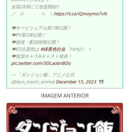
全国28局にて放送開始!!
／ // \\ ＼
https://t.co/iQmoymo7vN
🍽キービジュアル第1弾公開！
🍽PV第2弾公開！
🍽放送・配信情報公開！
🍽ED主題歌は
#緑黄色社会
「Party!!」！
🍽追加キャラ&キャスト発表！
pic.twitter.com/3DLaobnBDo
— 「ダンジョン飯」アニメ公式
(@dun_meshi_anime)
December 15, 2023
IMAGEM ANTERIOR