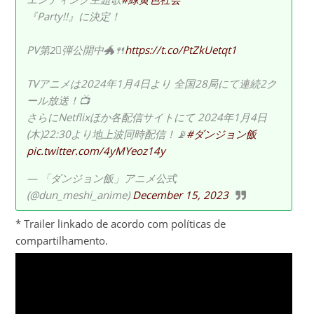
『Party!!』に決定！
PV第2⃣弾公開中🐲🍴
https://t.co/PtZkUetqt1
TVアニメは2024年1月4日より 全国28局にて連続2ク
ール放送！📺
さらにNetflixほか各配信サイトにて 2024年1月4日
(木)22:30より地上波同時配信！📡
#ダンジョン飯
pic.twitter.com/4yMYeoz14y
— 「ダンジョン飯」アニメ公式
(@dun_meshi_anime)
December 15, 2023
* Trailer linkado de acordo com políticas de
compartilhamento.