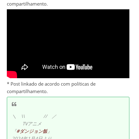
compartilhamento.
* Post linkado de acordo com políticas de
compartilhamento.
＼ \\ // ／
TVアニメ
『
#ダンジョン飯
』
2024年1月4日より