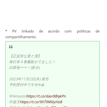
* PV linkado de acordo com políticas de
compartilhamento.
【正反対な君と僕】
単行本５巻書影がでました！
白群色〜〜！(多分)
2023年11月2日(木) 発売
予約受付中です🍪☕️🎀
🩵Amazon
https://t.co/dasr8BqkPn
🩵楽天
https://t.co/9XT9M0yHo8