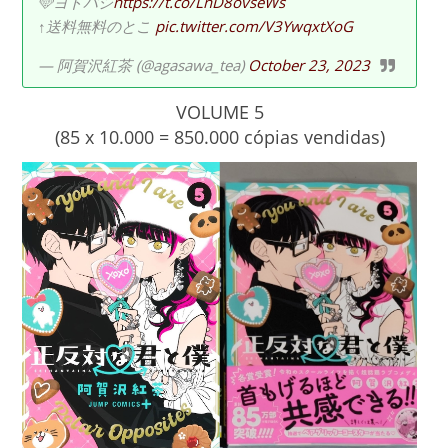
🩵ヨドバシ
https://t.co/LnD8ovseWs
↑送料無料のとこ
pic.twitter.com/V3YwqxtXoG
— 阿賀沢紅茶 (@agasawa_tea)
October 23, 2023
VOLUME 5
(85 x 10.000 = 850.000 cópias vendidas)