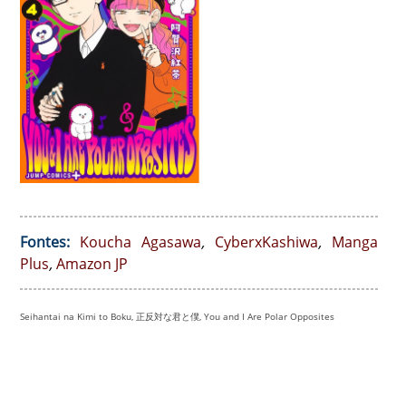
Fontes:
Koucha Agasawa
,
CyberxKashiwa
,
Manga
Plus
,
Amazon JP
Seihantai na Kimi to Boku, 正反対な君と僕, You and I Are Polar Opposites