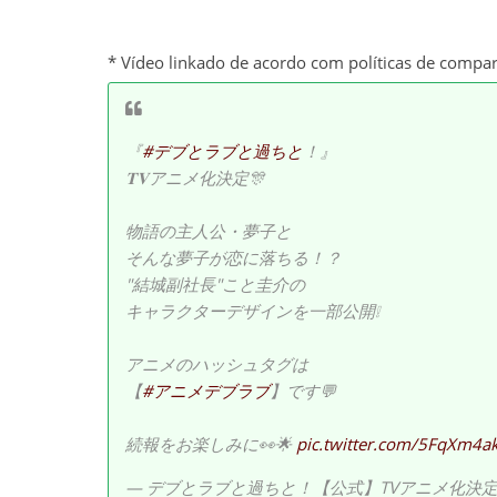
* Vídeo linkado de acordo com políticas de compa
『
#デブとラブと過ちと
！』
𝐓𝐕アニメ化決定🎊
物語の主人公・夢子と
そんな夢子が恋に落ちる！？
"結城副社長"こと圭介の
キャラクターデザインを一部公開❕
アニメのハッシュタグは
【
#アニメデブラブ
】です💬
続報をお楽しみに👀🌟
pic.twitter.com/5FqXm4ak
— デブとラブと過ちと！【公式】TVアニメ化決定！ (@