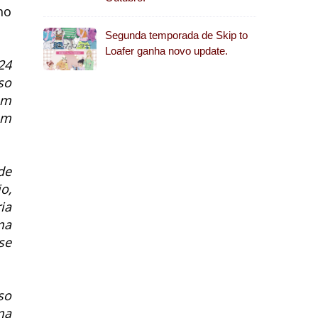
no
Segunda temporada de Skip to
Loafer ganha novo update.
24
so
em
em
de
o,
ia
ma
se
so
ma