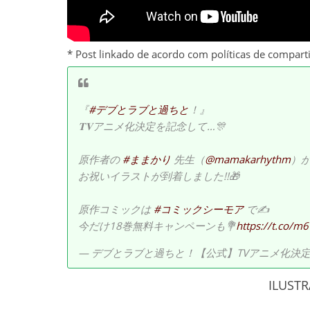
* Post linkado de acordo com políticas de compart
『
#デブとラブと過ちと
！』
𝐓𝐕アニメ化決定を記念して…🎊
原作者の
#ままかり
先生（
@mamakarhythm
）
お祝いイラストが到着しました!!🎁
原作コミックは
#コミックシーモア
で✍️
今だけ18巻無料キャンペーンも💐
https://t.co/m
— デブとラブと過ちと！【公式】TVアニメ化決定！ (@
ILUST