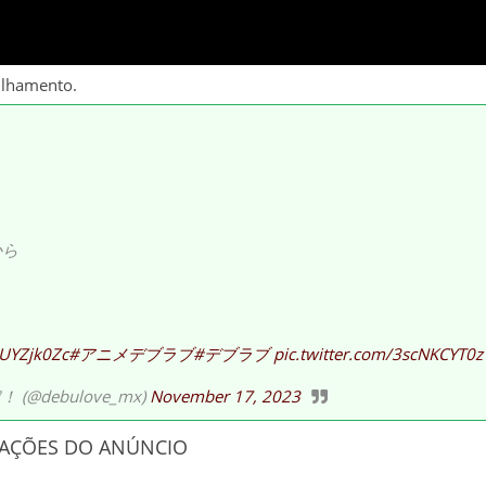
ilhamento.
から
6UYZjk0Zc
#アニメデブラブ
#デブラブ
pic.twitter.com/3scNKCYT0z
debulove_mx)
November 17, 2023
RAÇÕES DO ANÚNCIO