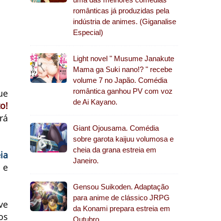
românticas já produzidas pela
indústria de animes. (Giganalise
Especial)
Light novel " Musume Janakute
Mama ga Suki nano!? " recebe
volume 7 no Japão. Comédia
romântica ganhou PV com voz
ue
de Ai Kayano.
o!
rá
Giant Ojousama. Comédia
sobre garota kaijuu volumosa e
cheia da grana estreia em
ia
Janeiro.
 e
Gensou Suikoden. Adaptação
para anime de clássico JRPG
ve
da Konami prepara estreia em
os
Outubro.