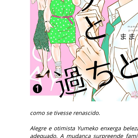
como se tivesse renascido.
Alegre e otimista Yumeko enxerga bele
adequado.
A mudança surpreende famil