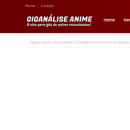
Home
Contato
Home
Ne
Página inicial
Anunciados
Comédia Debu to Love to Ayamach