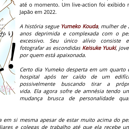
até o momento. Um live-action foi exibido 
Japão em 2022.
A história segue
Yumeko Kouda
, mulher de 
anos deprimida e complexada com o pe
excessivo.
Seu único alívio consiste 
fotografar as escondidas
Keisuke Yuuki
, jov
por quem está apaixonada.
Certo dia Yumeko desperta em um quarto 
hospital após ter caído de um edifíci
possivelmente buscando tirar a própr
vida.
Ela agora sofre de amnésia tendo u
mudança brusca de personalidade qua
za em si mesma apesar de estar muito acima do pe
iares e colegas de trabalho até que ela recebe u