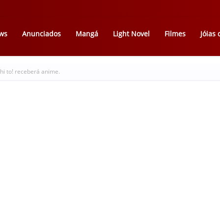
ws
Anunciados
Mangá
Light Novel
Filmes
Jóias
i to! receberá anime.