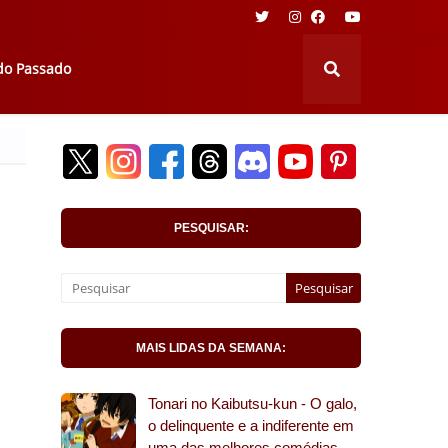
 do Passado
PESQUISAR:
MAIS LIDAS DA SEMANA:
Tonari no Kaibutsu-kun - O galo,
o delinquente e a indiferente em
uma das melhores comédias