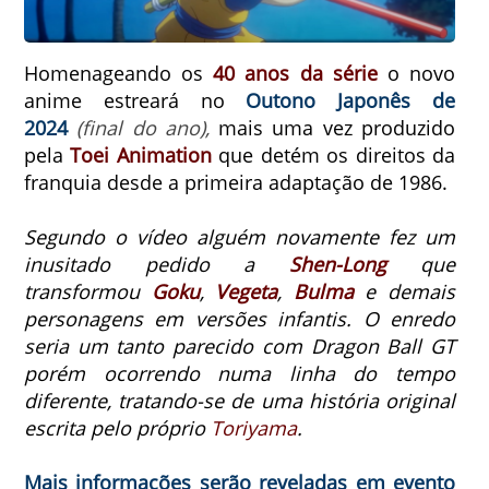
Homenageando os
40 anos da série
o novo
anime
estreará
no
Outono Japonês de
2024
(final do ano),
mais uma vez produzido
pela
Toei Animation
que detém os direitos da
franquia desde a primeira adaptação de 1986.
Segundo o vídeo alguém novamente fez um
inusitado pedido a
Shen-Long
que
transformou
Goku
,
Vegeta
,
Bulma
e demais
personagens em versões infantis. O enredo
seria um tanto parecido com Dragon Ball GT
porém ocorrendo numa linha do tempo
diferente, tratando-se de uma história original
escrita pelo próprio
Toriyama
.
Mais informações serão reveladas em evento