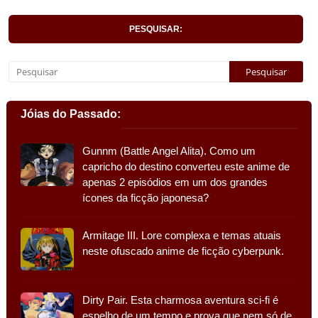
PESQUISAR:
Jóias do Passado:
Gunnm (Battle Angel Alita). Como um
capricho do destino converteu este anime de
apenas 2 episódios em um dos grandes
ícones da ficção japonesa?
Armitage III. Lore complexa e temas atuais
neste ofuscado anime de ficção cyberpunk.
Dirty Pair. Esta charmosa aventura sci-fi é
espelho de um tempo e prova que nem só de