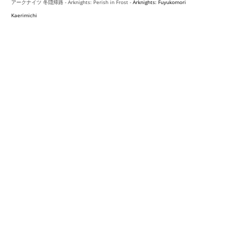
アークナイツ 冬隠帰路 -
Arknights: Perish in Frost -
Arknights: Fuyukomori
Kaerimichi