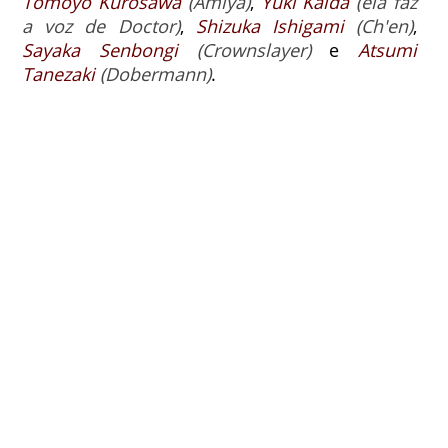
Tomoyo Kurosawa
(Amiya)
,
Yuki Kaida
(ela faz
a voz de Doctor)
,
Shizuka Ishigami
(Ch'en)
,
Sayaka Senbongi
(Crownslayer)
e
Atsumi
Tanezaki
(Dobermann)
.