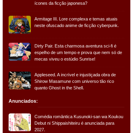
ícones da ficção japonesa?
Armitage III. Lore complexa e temas atuais
neste ofuscado anime de ficção cyberpunk.
Dirty Pair. Esta charmosa aventura sci-fi é
espelho de um tempo e prova que nem só de
mecas viveu o estúdio Sunrise!
Appleseed. A incrível e injustiçada obra de
Shirow Masamune com universo tão rico
quanto Ghost in the Shell.
Anunciados:
Comédia romântica Kusunoki-san wa Koukou
Debut ni Shippaishiteiru é anunciada para
2027.