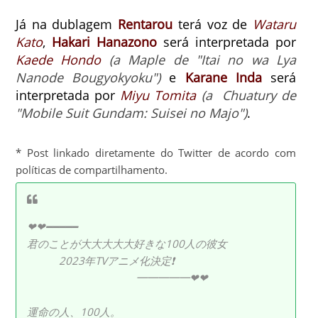
Já na dublagem
Rentarou
terá voz de
Wataru
Kato
,
Hakari
Hanazono
será interpretada por
Kaede Hondo
(a Maple de "Itai no wa Lya
Nanode Bougyokyoku")
e
Karane Inda
será
interpretada por
Miyu Tomita
(a
Chuatury de
"Mobile Suit Gundam: Suisei no Majo"
)
.
* Post linkado diretamente do Twitter de acordo com
políticas de compartilhamento.
❤❤━━━━━
君のことが大大大大大好きな100人の彼女
2023年TVアニメ化決定❗
━━━━━❤❤
運命の人、100人。