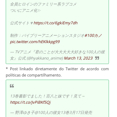
全員ヒロインのファミリー系ラブコメ
ついにアニメ化✨
公式サイト🔽
https://t.co/6gkiEmy7dh
制作：バイブリーアニメーションスタジオ
#100カノ
pic.twitter.com/hEKlkkpg99
— TVアニメ『君のことが大大大大大好きな100人の彼
女』公式 (@hyakkano_anime)
March 13, 2023
* Post linkado diretamente do Twitter de acordo com
políticas de compartilhamento.
13巻書影でました！百八と妹です！見て～
https://t.co/JvPiBKfSQj
— 野澤ゆき子@100人の彼女13巻3月17日発売