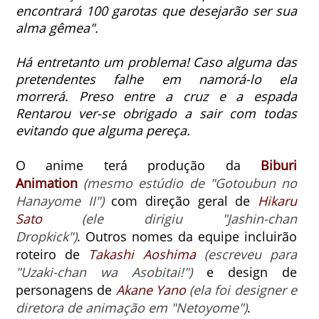
encontrará 100 garotas que desejarão ser sua
alma gêmea".
Há entretanto um problema! Caso alguma das
pretendentes falhe em namorá-lo ela
morrerá.
Preso entre a cruz e a espada
Rentarou ver-se obrigado a sair com todas
evitando que alguma pereça.
O anime terá produção da
Biburi
Animation
(mesmo estúdio de "Gotoubun no
Hanayome II")
com direção geral de
Hikaru
Sato
(ele dirigiu "Jashin-chan
Dropkick")
.
Outros nomes da equipe incluirão
roteiro de
Takashi Aoshima
(escreveu para
"Uzaki-chan wa Asobitai!")
e design de
personagens de
Akane Yano
(ela foi designer e
diretora de animação em "
Netoyome"
)
.