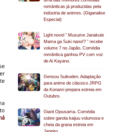
românticas já produzidas pela
indústria de animes. (Giganalise
Especial)
Light novel " Musume Janakute
Mama ga Suki nano!? " recebe
volume 7 no Japão. Comédia
romântica ganhou PV com voz
de Ai Kayano.
se
er
Gensou Suikoden. Adaptação
te
para anime de clássico JRPG
da Konami prepara estreia em
Outubro.
ma
to
Giant Ojousama. Comédia
há
sobre garota kaijuu volumosa e
cheia da grana estreia em
Janeiro.