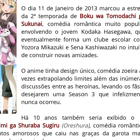
O dia 11 de Janeiro de 2013 marcou a estre
da 2ª temporada de
Boku wa Tomodachi 
Sukunai
, comédia romântica muito popul
envolvendo o jovem Kodaka Hasegawa, q
eventualmente forma um clube escolar c
Yozora Mikazuki e Sena Kashiwazaki no intui
de construir novas amizades.
O anime tinha design único, comédia zoeira 
vezes extrapolando limites além das inúmer
discussões entre as heroínas, levando os fãs
desejarem uma Season 3 que infelizmen
nunca ocorreu.
Há 10 anos também seria exibido o 
imi ga Shuraba Sugiru
(Oreshura)
, comédia românti
tos amorosos que caiu nas graças da garota ma