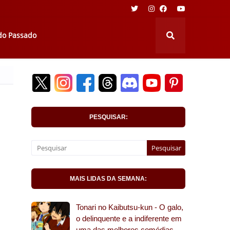
 do Passado
PESQUISAR:
MAIS LIDAS DA SEMANA:
Tonari no Kaibutsu-kun - O galo,
o delinquente e a indiferente em
uma das melhores comédias