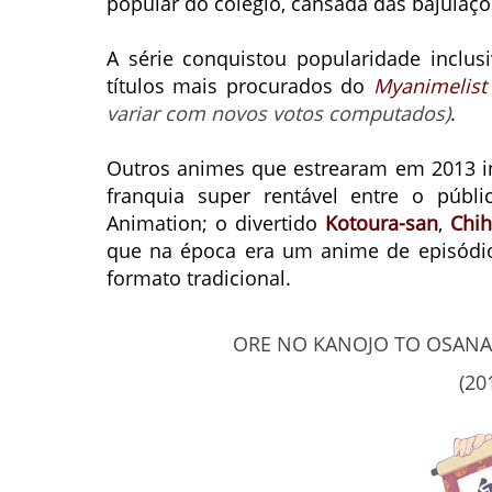
popular do colégio, cansada das bajulaç
A série conquistou popularidade inclus
títulos mais procurados do
Myanimelist
variar com novos votos computados)
.
Outros animes que estrearam em 2013 i
franquia super rentável entre o públ
Animation; o divertido
Kotoura-san
,
Chih
que na época era um anime de episódi
formato tradicional.
ORE NO KANOJO TO OSANA
(20