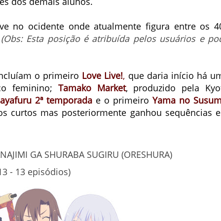
ões dos demais alunos.
ive no ocidente onde atualmente figura entre os 4
(Obs: Esta posição é atribuída pelos usuários e po
ncluíam o primeiro
Love Live!
,
que daria início há u
ico feminino;
Tamako Market
, produzido pela Kyo
ayafuru 2ª temporada
e o primeiro
Yama no Susu
os curtos mas posteriormente ganhou sequências 
NAJIMI GA SHURABA SUGIRU (ORESHURA)
13 - 13 episódios)