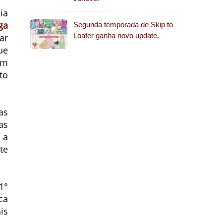
ia
ga
Segunda temporada de Skip to
Loafer ganha novo update.
ar
ue
om
to
as
as
 a
te
1°
ca
is