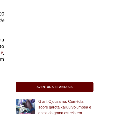
00
de
ma
to
me
,
em
AVENTURA E FANTASIA
Giant Ojousama. Comédia
sobre garota kaijuu volumosa e
cheia da grana estreia em