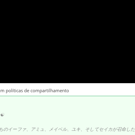
om políticas de compartilhamento
始☯
ちのイーファ、アミュ、メイベル、ユキ、そしてセイカが召命した