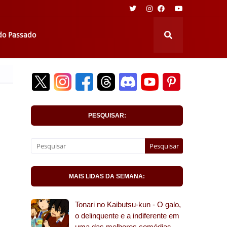
 do Passado
PESQUISAR:
MAIS LIDAS DA SEMANA:
Tonari no Kaibutsu-kun - O galo,
o delinquente e a indiferente em
uma das melhores comédias