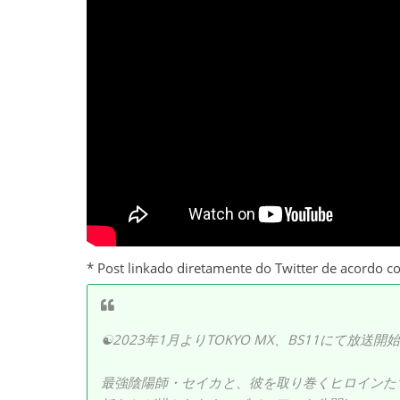
* Post linkado diretamente do Twitter de acordo c
☯2023年1月よりTOKYO MX、BS11にて放送開
最強陰陽師・セイカと、彼を取り巻くヒロインた