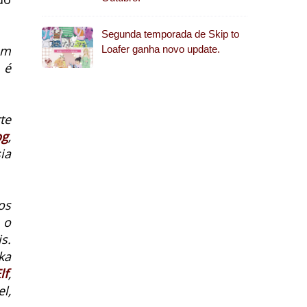
Segunda temporada de Skip to
em
Loafer ganha novo update.
 é
te
og
,
ia
os
 o
s.
ka
lf
,
l,