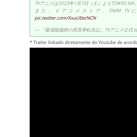
TVアニメは2023年1月7日（土）よりTOKYO MX、
また、ｄアニメストア、DMM T
pic.twitter.com/XxuUEecNCN
— 『最強陰陽師の異世界転生記』TVアニメ公式 (@saik
* Trailer linkado diretamente do Youtube de acor