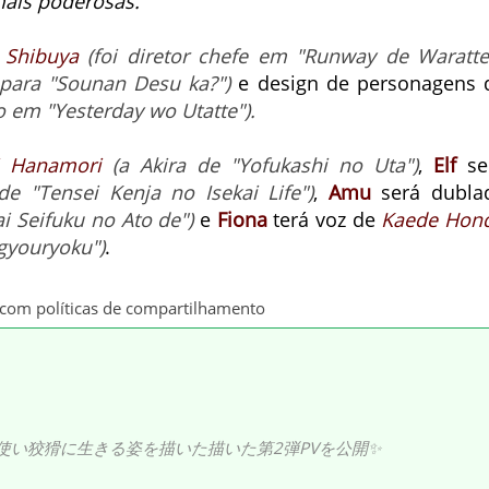
mais poderosas.
 Shibuya
(foi diretor chefe em "Runway de Waratte
 para "Sounan Desu ka?")
e design de personagens 
o em "Yesterday wo Utatte").
i Hanamori
(a Akira de "Yofukashi no Uta")
,
Elf
se
de "Tensei Kenja no Isekai Life")
,
Amu
será dubla
ai Seifuku no Ato de")
e
Fiona
terá voz de
Kaede Hon
gyouryoku")
.
o com políticas de compartilhamento
い狡猾に生きる姿を描いた描いた第2弾PVを公開✨