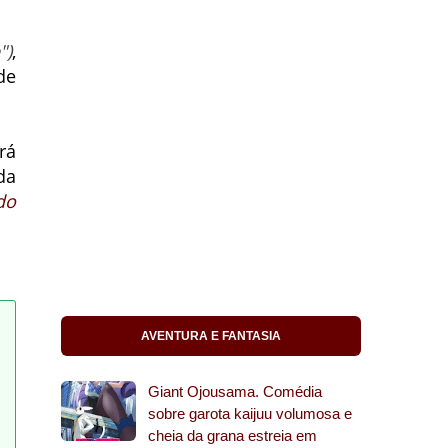
")
,
de
rá
da
do
AVENTURA E FANTASIA
Giant Ojousama. Comédia
sobre garota kaijuu volumosa e
cheia da grana estreia em