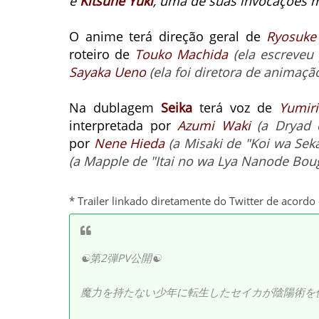
e
Kitsune Yuki
, uma de suas invocações 
O anime terá
direção geral de
Ryosuke
roteiro de
Touko Machida
(ela escreveu
Sayaka Ueno
(ela foi diretora de animaçã
Na dublagem
Seika
terá voz de
Yumir
interpretada por
Azumi Waki
(a Dryad 
por
Nene Hieda
(a Misaki de "Koi wa Sek
(a Mapple de "Itai no wa Lya Nanode Bou
* Trailer linkado diretamente do Twitter de acord
☯第2弾PV公開☯
魔力を持たない少年に転生したセイカが陰陽術を使