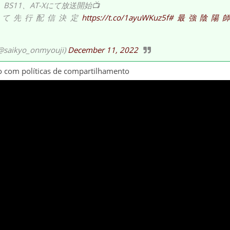
BS11、AT-Xにて放送開始📺
Vにて先行配信決定
https://t.co/1ayuWKuz5f
#最強陰陽
yo_onmyouji)
December 11, 2022
do com políticas de compartilhamento