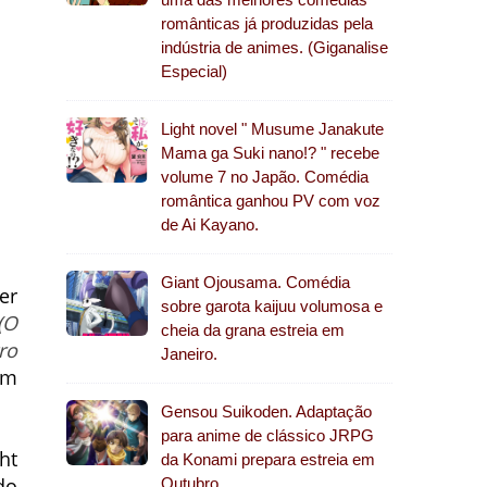
românticas já produzidas pela
indústria de animes. (Giganalise
Especial)
Light novel " Musume Janakute
Mama ga Suki nano!? " recebe
volume 7 no Japão. Comédia
romântica ganhou PV com voz
de Ai Kayano.
Giant Ojousama. Comédia
er
sobre garota kaijuu volumosa e
(O
cheia da grana estreia em
ro
Janeiro.
em
Gensou Suikoden. Adaptação
para anime de clássico JRPG
ht
da Konami prepara estreia em
do
Outubro.