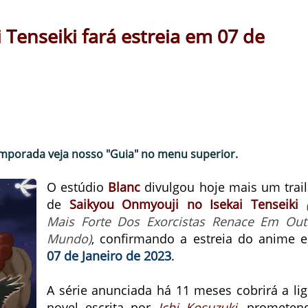
 Tenseiki fará estreia em 07 de
emporada veja nosso "Guia" no menu superior.
O estúdio
Blanc
divulgou hoje mais um trail
de
Saikyou Onmyouji no Isekai Tenseiki
Mais Forte Dos Exorcistas Renace Em Out
Mundo)
, confirmando a estreia do anime 
07 de Janeiro de 2023
.
A série anunciada há 11 meses cobrirá a lig
novel escrita por
Ichi Kosuzuki
,
prometen