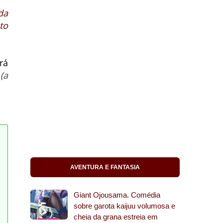
da
to
rá
(a
AVENTURA E FANTASIA
Giant Ojousama. Comédia
sobre garota kaijuu volumosa e
cheia da grana estreia em