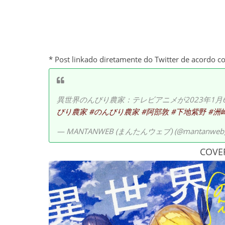
* Post linkado diretamente do Twitter de acordo c
異世界のんびり農家：テレビアニメが2023年1月
びり農家
#のんびり農家
#阿部敦
#下地紫野
#洲
— MANTANWEB (まんたんウェブ) (@mantanweb
COVE