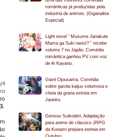
românticas já produzidas pela
indústria de animes. (Giganalise
Especial)
Light novel " Musume Janakute
Mama ga Suki nano!? " recebe
volume 7 no Japão. Comédia
romântica ganhou PV com voz
de Ai Kayano.
Giant Ojousama. Comédia
(A
sobre garota kaijuu volumosa e
ro
cheia da grana estreia em
eo
Janeiro.
23
.
Gensou Suikoden. Adaptação
om
para anime de clássico JRPG
ão
da Konami prepara estreia em
de
Outubro.