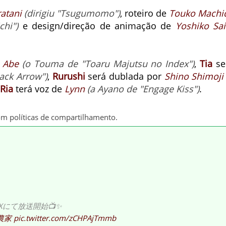
atani
(dirigiu "Tsugumomo")
, roteiro de
Touko Machi
hi")
e design/direção de animação de
Yoshiko Sai
i Abe
(o Touma de "Toaru Majutsu no Index")
,
Tia
se
Back Arrow")
,
Rurushi
será dublada por
Shino Shimoji
Ria
terá voz de
Lynn
(a Ayano de "Engage Kiss")
.
om políticas de compartilhamento.
Xにて放送開始📺✨
農家
pic.twitter.com/zCHPAjTmmb