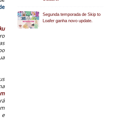
de
Segunda temporada de Skip to
Loafer ganha novo update.
ku
ro
as
po
ua
us
ma
em
rá
em
 e