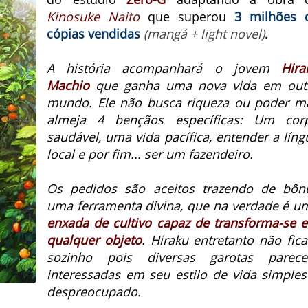
Kinosuke Naito
que superou
3 milhões 
cópias vendidas
(mangá + light novel)
.
A história acompanhará o jovem
Hira
Machio
que ganha uma nova vida em out
mundo.
Ele não busca riqueza ou poder m
almeja 4 bençãos específicas: Um cor
saudável, uma vida pacífica, entender a líng
local e por fim... ser um fazendeiro.
Os pedidos são aceitos trazendo de bôn
uma ferramenta divina, que na verdade é u
enxada de cultivo capaz de transforma-se 
qualquer objeto
.
Hiraku entretanto não fica
sozinho pois diversas garotas parec
interessadas em seu estilo de vida simples
despreocupado.