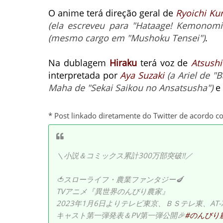
O anime terá direção geral de
Ryoichi Kur
(ela escreveu para "Hataage! Kemonomic
(mesmo cargo em "Mushoku Tensei")
.
Na dublagem
Hiraku
terá voz de
Atsush
interpretada por
Aya Suzaki
(a Ariel de "
Maha de "Sekai Saikou no Ansatsusha")
e
* Post linkado diretamente do Twitter de acordo c
＼小説＆コミックス累計300万部突破‼／
🍅スローライフ・農業ファンタジー🍆
TVアニメ『異世界のんびり農家』
2023年1月6日よりテレビ東京、ＢＳテレ東、AT-
キャスト第一弾発表＆PV第一弾公開🎉
#のんびり