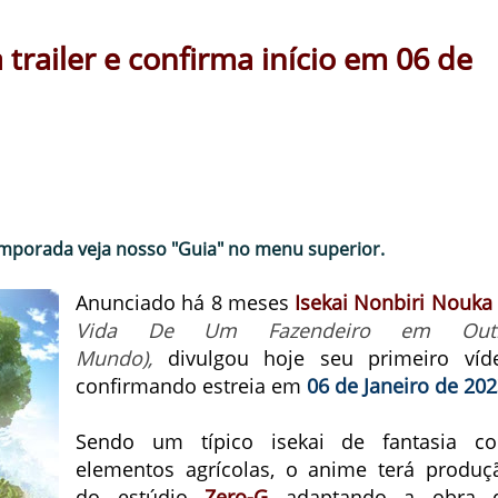
trailer e confirma início em 06 de
emporada veja nosso "Guia" no menu superior.
Anunciado há 8 meses
Isekai Nonbiri Nouka
Vida De Um Fazendeiro em Out
Mundo),
divulgou hoje seu primeiro víd
confirmando estreia em
06 de Janeiro de 20
Sendo um típico isekai de fantasia c
elementos agrícolas, o anime terá produç
do estúdio
Zero-G
adaptando a obra 