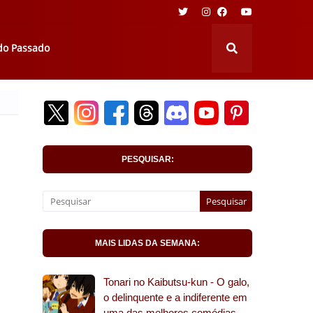
 do Passado
PESQUISAR:
MAIS LIDAS DA SEMANA:
Tonari no Kaibutsu-kun - O galo,
o delinquente e a indiferente em
uma das melhores comédias