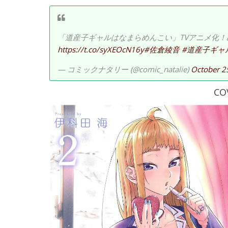
「道産子ギャルはなまらめんこい」TVアニメ化
https://t.co/syXEOcN16y
#佐倉綾音
#道産子ギャ
— コミックナタリー (@comic_natalie)
October 2
CO