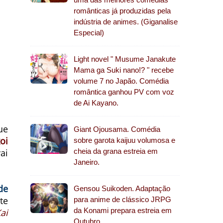
românticas já produzidas pela
indústria de animes. (Giganalise
Especial)
Light novel " Musume Janakute
Mama ga Suki nano!? " recebe
volume 7 no Japão. Comédia
romântica ganhou PV com voz
de Ai Kayano.
ue
Giant Ojousama. Comédia
oi
sobre garota kaijuu volumosa e
ai
cheia da grana estreia em
Janeiro.
de
Gensou Suikoden. Adaptação
te
para anime de clássico JRPG
da Konami prepara estreia em
ai
Outubro.