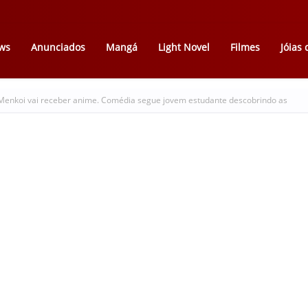
ws
Anunciados
Mangá
Light Novel
Filmes
Jóias
nkoi vai receber anime. Comédia segue jovem estudante descobrindo as