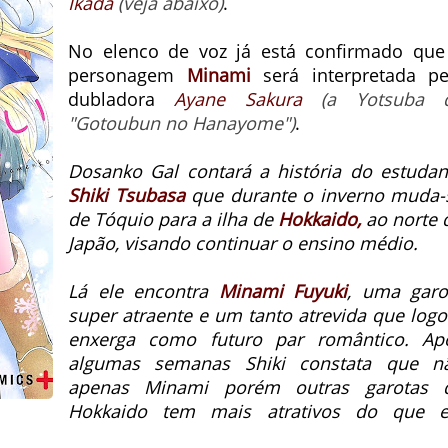
Ikada
(veja abaixo)
.
No elenco de voz já está confirmado que
personagem
Minami
será interpretada pe
dubladora
Ayane Sakura
(a Yotsuba 
"Gotoubun no Hanayome")
.
Dosanko Gal contará a história do estudan
Shiki Tsubasa
que durante o inverno muda-
de Tóquio para a ilha de
Hokkaido,
ao norte 
Japão, visando continuar o ensino médio.
Lá ele encontra
Minami Fuyuki
, uma garo
super atraente e um tanto atrevida que logo
enxerga como futuro par romântico. Ap
algumas semanas Shiki constata que n
apenas Minami porém outras garotas 
Hokkaido tem mais atrativos do que e