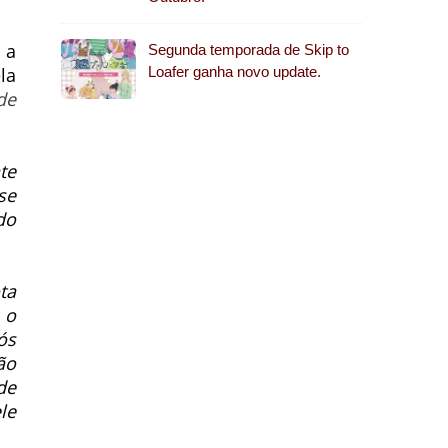
 a
Segunda temporada de Skip to
la
Loafer ganha novo update.
de
te
se
do
ta
 o
ós
ão
de
le