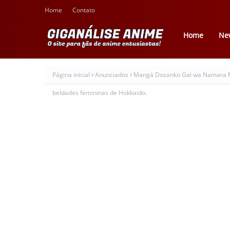
Home
Contato
Home
Ne
Página inicial
Anunciados
Mangá Dosanko Gal wa Namara Me
beldades femininas de Hokkaido.