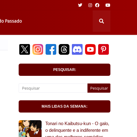
 do Passado
PESQUISAR:
MAIS LIDAS DA SEMANA:
Tonari no Kaibutsu-kun - O galo,
o delinquente e a indiferente em
uma das melhores comédias