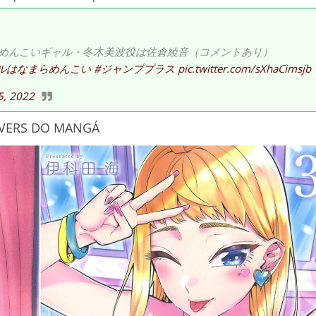
！めんこいギャル・冬木美波役は佐倉綾音（コメントあり）
ルはなまらめんこい
#ジャンププラス
pic.twitter.com/sXhaCimsjb
5, 2022
VERS DO MANGÁ