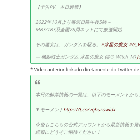
【予告PV、本日解禁】
2022年10月より毎週日曜午後5時～
MBS/TBS系全国28局ネットにて放送開始
その魔女は、ガンダムを駆る。
#水星の魔女
#G_W
— 機動戦士ガンダム 水星の魔女 (@G_Witch_M)
J
* Vídeo anterior linkado diretamente do Twitter d
本日の解禁情報の一覧は、以下のモーメントから
▼モーメント
https://t.co/vqhuzowldx
今後もこちらの公式アカウントから最新情報を発
続報にどうぞご期待ください！