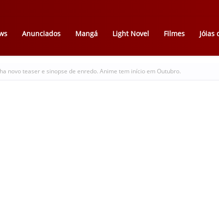
ws
Anunciados
Mangá
Light Novel
Filmes
Jóias
ha novo teaser e sinopse de enredo. Anime tem início em Outubro.