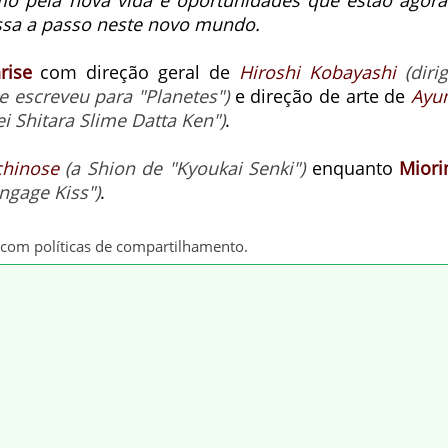
mo pela nova vida e oportunidades que estão agora
passa a passo neste novo mundo.
rise
com direção geral de
Hiroshi Kobayashi
(diri
le escreveu para "Planetes")
e direção de arte de
Ayu
 Shitara Slime Datta Ken")
.
chinose
(a Shion de "Kyoukai Senki")
enquanto
Miori
ngage Kiss")
.
 com políticas de compartilhamento.