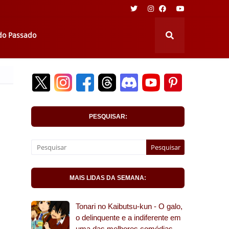
 do Passado
PESQUISAR:
MAIS LIDAS DA SEMANA:
Tonari no Kaibutsu-kun - O galo,
o delinquente e a indiferente em
uma das melhores comédias