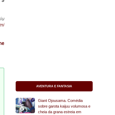
 a
giu
mi
ne
AVENTURA E FANTASIA
Giant Ojousama. Comédia
sobre garota kaijuu volumosa e
cheia da grana estreia em