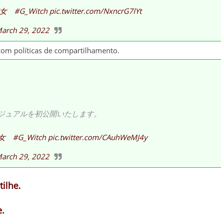
女
#G_Witch
pic.twitter.com/NxncrG7lYt
arch 29, 2022
com políticas de compartilhamento.
ジュアルを初公開いたします。
女
#G_Witch
pic.twitter.com/CAuhWeMJ4y
arch 29, 2022
ilhe.
.