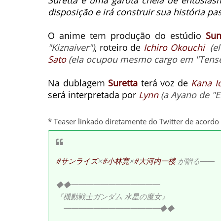
Suretta é uma garota cheia de entusias
disposição e irá construir sua história 
O anime tem produção do estúdio
Sun
"Kiznaiver")
, roteiro de
Ichiro Okouchi
(e
Sato
(ela ocupou mesmo cargo em "Tensei
Na dublagem
Suretta
terá voz de
Kana I
será interpretada por
Lynn
(a Ayano de "E
* Teaser linkado diretamente do Twitter de acordo
#サンライズ
×
#小林寛
×
#大河内一楼
が贈る――
◆◆━━━━━━━━━━━━
『機動戦士ガンダム 水星の魔女』
━━━━━━━━━━━━━◆◆