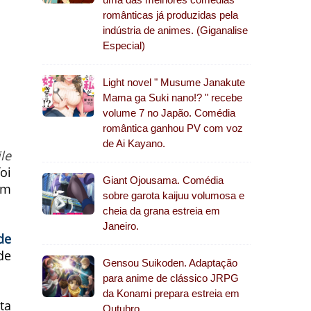
românticas já produzidas pela
indústria de animes. (Giganalise
Especial)
Light novel " Musume Janakute
Mama ga Suki nano!? " recebe
volume 7 no Japão. Comédia
romântica ganhou PV com voz
de Ai Kayano.
le
oi
Giant Ojousama. Comédia
em
sobre garota kaijuu volumosa e
cheia da grana estreia em
Janeiro.
de
de
Gensou Suikoden. Adaptação
para anime de clássico JRPG
da Konami prepara estreia em
ta
Outubro.