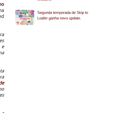
no
ha
Segunda temporada de Skip to
ed
Loafer ganha novo update.
ra
es
 e
ma
ta
ra
de
po
es