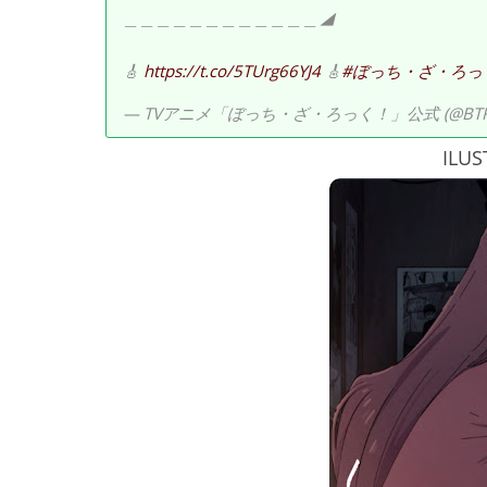
＿＿＿＿＿＿＿＿＿＿＿＿◢
🎸
https://t.co/5TUrg66YJ4
🎸
#ぼっち・ざ・ろっ
— TVアニメ「ぼっち・ざ・ろっく！」公式 (@BTR_
ILUS