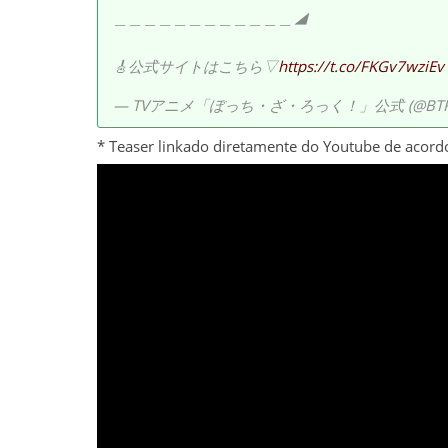
＿＿＿＿＿＿＿＿＿＿＿＿◢
🎸公式サイトはこちら▽
https://t.co/FKGv7wziEv
— TVアニメ「ぼっち・ざ・ろっく！」公式 (@BTR_
* Teaser linkado diretamente do Youtube de acord