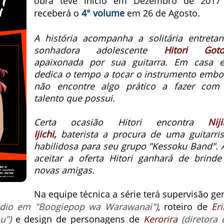
obra teve início em Dezembro de 2017
receberá o
4° volume
em 26 de Agosto.
A história acompanha a solitária entretan
sonhadora adolescente
Hitori Got
apaixonada por sua guitarra. Em casa e
dedica o tempo a tocar o instrumento embo
não encontre algo prático a fazer com
talento que possui.
Certa ocasião Hitori encontra
Niji
Ijichi,
baterista
a procura de uma guitarris
habilidosa para seu grupo "Kessoku Band". 
aceitar a oferta Hitori ganhará de brinde
novas amigas.
Na equipe técnica a série terá supervisão ger
sódio em "Boogiepop wa Warawanai")
, roteiro de
Eri
u")
e design de personagens de
Kerorira
(diretora 