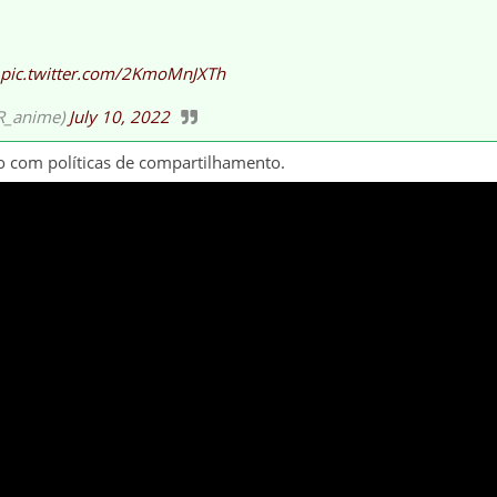
pic.twitter.com/2KmoMnJXTh
anime)
July 10, 2022
o com políticas de compartilhamento.