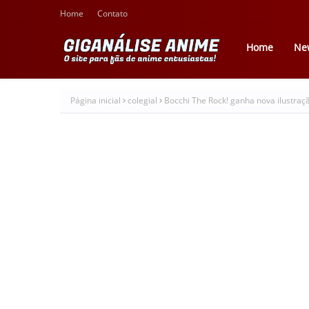
Home
Contato
Home
Ne
Página inicial
colegial
Bocchi The Rock! ganha nova ilustraç