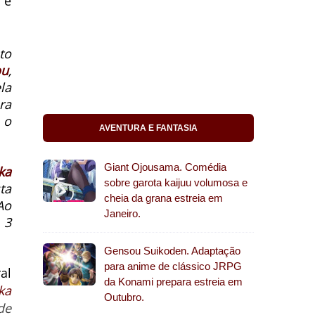
 e
to
ou
,
la
ra
 o
AVENTURA E FANTASIA
Giant Ojousama. Comédia
ka
sobre garota kaijuu volumosa e
ta
cheia da grana estreia em
Ao
Janeiro.
 3
Gensou Suikoden. Adaptação
para anime de clássico JRPG
al
da Konami prepara estreia em
ka
Outubro.
de