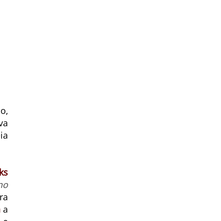
o,
va
ia
ks
no
ra
a
a