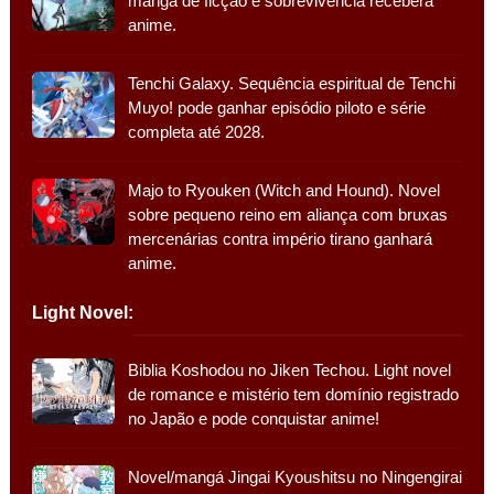
mangá de ficção e sobrevivência receberá
anime.
Tenchi Galaxy. Sequência espiritual de Tenchi
Muyo! pode ganhar episódio piloto e série
completa até 2028.
Majo to Ryouken (Witch and Hound). Novel
sobre pequeno reino em aliança com bruxas
mercenárias contra império tirano ganhará
anime.
Light Novel:
Biblia Koshodou no Jiken Techou. Light novel
de romance e mistério tem domínio registrado
no Japão e pode conquistar anime!
Novel/mangá Jingai Kyoushitsu no Ningengirai