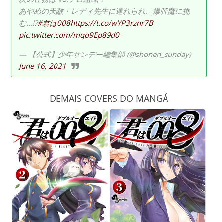
あやめの天敵・レディ先生に連れられ、爆弾魔に挑
む…!?
#君は008
https://t.co/wYP3rznr7B
pic.twitter.com/mqo9Ep89d0
— 【公式】少年サンデー編集部 (@shonen_sunday)
June 16, 2021
DEMAIS COVERS DO MANGÁ