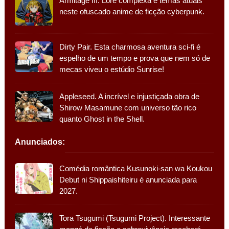
Armitage III. Lore complexa e temas atuais
neste ofuscado anime de ficção cyberpunk.
Dirty Pair. Esta charmosa aventura sci-fi é
espelho de um tempo e prova que nem só de
mecas viveu o estúdio Sunrise!
Appleseed. A incrível e injustiçada obra de
Shirow Masamune com universo tão rico
quanto Ghost in the Shell.
Anunciados:
Comédia romântica Kusunoki-san wa Koukou
Debut ni Shippaishiteiru é anunciada para
2027.
Tora Tsugumi (Tsugumi Project). Interessante