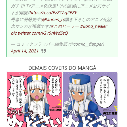
ガチで! TVアニメ化決定❗️ その証拠にアニメ公式サイ
トが爆誕❗️
https://t.co/EzZCAq2EZY
丹念に発酵先生(
@tannen_h
)描き下ろしのアニメ化記
念マンガが掲載です❗️
#このヒーラー
#kono_healer
pic.twitter.com/lGV5nWdSsQ
— コミックフラッパー編集部 (@comic__flapper)
April 14, 2021
DEMAIS COVERS DO MANGÁ