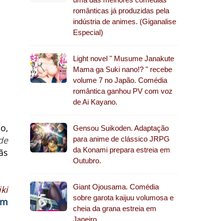
românticas já produzidas pela
indústria de animes. (Giganalise
Especial)
Light novel " Musume Janakute
Mama ga Suki nano!? " recebe
volume 7 no Japão. Comédia
romântica ganhou PV com voz
de Ai Kayano.
o,
Gensou Suikoden. Adaptação
de
para anime de clássico JRPG
da Konami prepara estreia em
ãs
Outubro.
Giant Ojousama. Comédia
ki
sobre garota kaijuu volumosa e
om
cheia da grana estreia em
Janeiro.