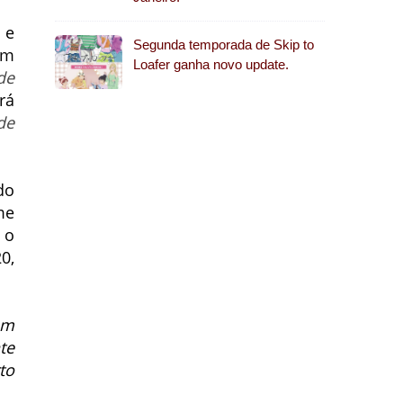
 e
Segunda temporada de Skip to
em
Loafer ganha novo update.
de
rá
de
do
me
 o
0,
em
te
to