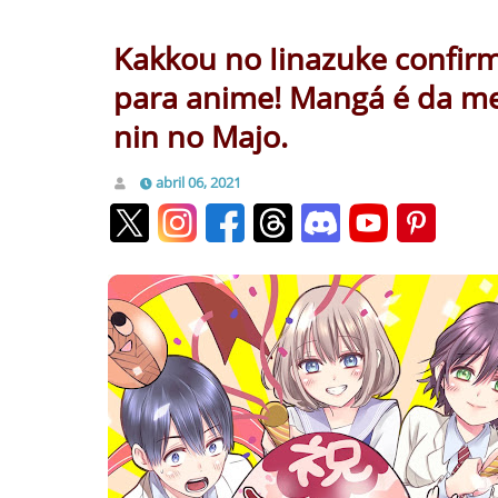
Kakkou no Iinazuke confir
para anime! Mangá é da m
nin no Majo.
abril 06, 2021