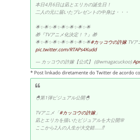
本日4月6日は凪とエリカの誕生日！
二人の元に届いたプレゼントの中身は・・・
🌟✨🌟✨🌟✨🌟✨🌟✨🌟✨🌟
🎁『TVアニメ化決定！？』🎁
🌟✨🌟✨🌟✨🌟✨🌟✨🌟✨🌟
#カッコウの許嫁
TVア
pic.twitter.com/RTAPs4Kudd
— カッコウの許嫁【公式】 (@wmagacuckoo)
Apr
* Post linkado diretamente do Twitter de acordo c
🐣第1弾ビジュアル公開🐣
TVアニメ「
#カッコウの許嫁
」
凪とエリカを描いたビジュアルを大公開🌸
ここから2人の人生が大交錯……⁉