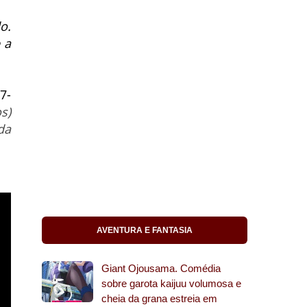
o.
 a
7-
s)
da
AVENTURA E FANTASIA
Giant Ojousama. Comédia
sobre garota kaijuu volumosa e
cheia da grana estreia em