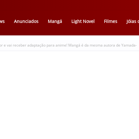
ws
Anunciados
Mangá
Light Novel
Filmes
Jóias
or e vai receber adaptação para anime! Mangá é da mesma autora de Yamada-