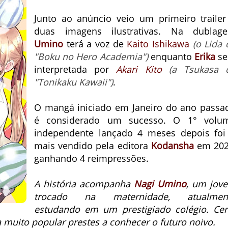
Junto ao anúncio veio um primeiro trailer
duas imagens ilustrativas. Na dublag
Umino
terá a voz de
Kaito Ishikawa
(o Lida 
"Boku no Hero Academia")
enquanto
Erika
se
interpretada por
Akari Kito
(a Tsukasa 
"Tonikaku Kawaii")
.
O mangá iniciado em Janeiro do ano passa
é considerado um sucesso.
O 1° volu
independente lançado 4 meses depois foi
mais vendido pela editora
Kodansha
em 202
ganhando 4 reimpressões.
A história acompanha
Nagi Umino
, um jov
trocado na maternidade, atualmen
estudando em um prestigiado colégio. Cer
 muito popular prestes a conhecer o futuro noivo.