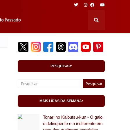
 do Passado
PESQUISAR:
MAIS LIDAS DA SEMANA:
Tonari no Kaibutsu-kun - O galo,
o delinquente e a indiferente em
uma das melhores comédias