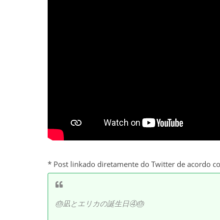
* Post linkado diretamente do Twitter de acordo c
🎂凪とエリカの誕生日④🎂