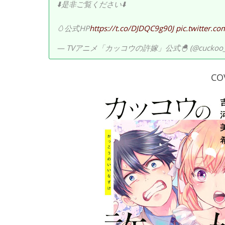
⬇️是非ご覧ください⬇️
🥚公式HP
https://t.co/DJDQC9g90J
pic.twitter.
— TVアニメ「カッコウの許嫁」公式🐣 (@cuckoo_a
CO