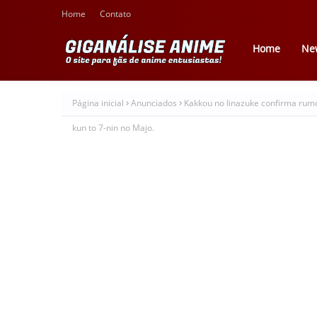
Home
Contato
Home
Ne
Página inicial
Anunciados
Kakkou no Iinazuke confirma rum
kun to 7-nin no Majo.