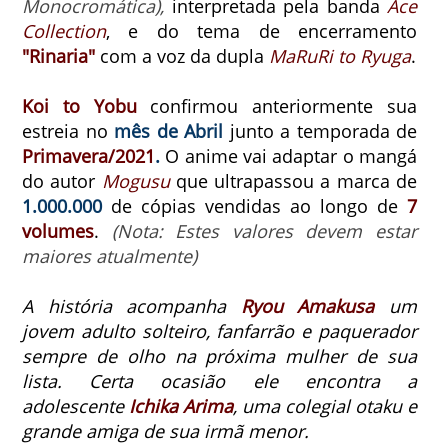
Monocromática),
interpretada pela banda
Ace
Collection
, e do tema de encerramento
"Rinaria"
com a voz da dupla
MaRuRi to Ryuga
.
Koi to Yobu
confirmou anteriormente sua
estreia no
mês de Abril
junto a temporada de
Primavera/2021
.
O anime vai
adaptar o mangá
do autor
Mogusu
que ultrapassou a marca de
1.000.000
de cópias vendidas ao longo de
7
volumes
.
(Nota: Estes valores devem estar
maiores atualmente)
A história acompanha
Ryou Amakusa
um
jovem adulto solteiro, fanfarrão e paquerador
sempre de olho na próxima mulher de sua
lista. Certa ocasião ele encontra a
adolescente
Ichika Arima
, uma colegial otaku e
grande amiga de sua irmã menor.