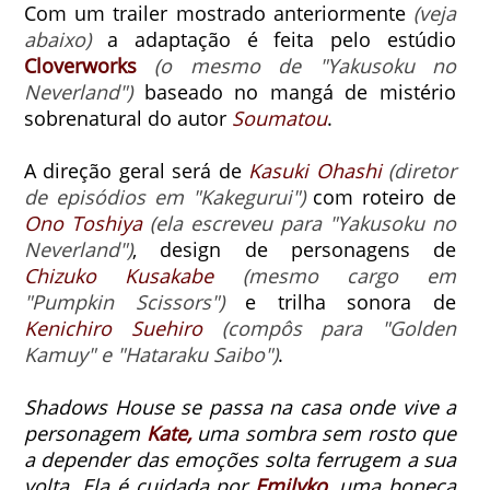
Com um trailer mostrado anteriormente
(veja
abaixo)
a adaptação é feita pelo estúdio
Cloverworks
(o mesmo de "Yakusoku no
Neverland")
baseado no mangá de mistério
sobrenatural do autor
Soumatou
.
A direção geral será de
Kasuki Ohashi
(diretor
de episódios em "Kakegurui")
com roteiro de
Ono Toshiya
(ela escreveu para "Yakusoku no
Neverland")
, design de personagens de
Chizuko Kusakabe
(mesmo cargo em
"Pumpkin Scissors")
e trilha sonora de
Kenichiro Suehiro
(compôs para "Golden
Kamuy" e "Hataraku Saibo")
.
Shadows House se passa na casa onde vive a
personagem
Kate,
uma sombra sem rosto que
a depender das emoções solta ferrugem a sua
volta.
Ela é cuidada por
Emilyko,
uma boneca