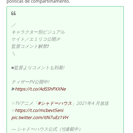
políticas de compartilhamento.
／
キャラクター別ビジュアル
ケイト／エミリコ公開🎉
監督コメント解禁❗️
＼
■監督よりコメントも到着!
ティザーPV公開中!
▶️
https://t.co/AdSShPXXNe
✨TVアニメ「
#シャドーハウス
」2021年4 月放送
✨
https://t.co/mcbevt5eni
pic.twitter.com/itN7uEz1VH
— シャドーハウス公式（YJ連載中）