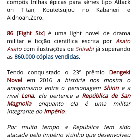
compôs trilhas épicas para séries tipo Attack
on Titan, Koutetsujou no Kabaneri e
Aldnoah.Zero.
86 [Eight Six]
é uma light novel de drama
militar e ficção científica escrita por
Asato
Asato
com ilustrações de
Shirabi
já superando
as
860.000 cópias vendidas
.
Tendo conquistado o 23º prêmio
Dengeki
Novel
em 2016
a história nos mostra o
antagonismo entre o personagem
Shinn
e a
rival
Lena
. Ele pertence a
República de San
Magnolia
enquanto ela é uma militar
integrante do
Império
.
Por muito tempo a República tem sido
atacada pelo Império vizinho que desenvolveu