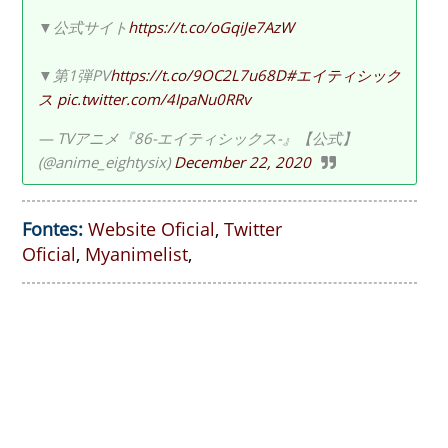
▼公式サイト
https://t.co/oGqiJe7AzW
▼第1弾PV
https://t.co/9OC2L7u68D
#エイティシック
ス
pic.twitter.com/4IpaNu0RRv
— TVアニメ『86-エイティシックス-』【公式】
(@anime_eightysix)
December 22, 2020
Fontes:
Website Oficial
,
Twitter
Oficial
,
Myanimelist
,