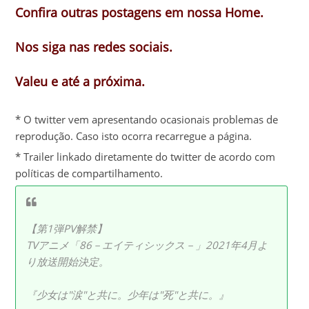
Confira outras postagens em nossa Home.
Nos siga nas redes sociais.
Valeu e até a próxima.
* O twitter vem apresentando ocasionais problemas de
reprodução. Caso isto ocorra recarregue a página.
* Trailer linkado diretamente do twitter de acordo com
políticas de compartilhamento.
【第1弾PV解禁】
TVアニメ「86－エイティシックス－」2021年4月よ
り放送開始決定。
『少女は"涙"と共に。少年は"死"と共に。』