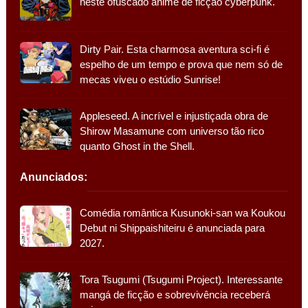
neste ofuscado anime de ficção cyberpunk.
Dirty Pair. Esta charmosa aventura sci-fi é
espelho de um tempo e prova que nem só de
mecas viveu o estúdio Sunrise!
Appleseed. A incrível e injustiçada obra de
Shirow Masamune com universo tão rico
quanto Ghost in the Shell.
Anunciados:
Comédia romântica Kusunoki-san wa Koukou
Debut ni Shippaishiteiru é anunciada para
2027.
Tora Tsugumi (Tsugumi Project). Interessante
mangá de ficção e sobrevivência receberá