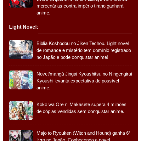
mercenárias contra império tirano ganhará
anime.
Light Novel:
Biblia Koshodou no Jiken Techou. Light novel
de romance e mistério tem domínio registrado
no Japão e pode conquistar anime!
Novel/mangá Jingai Kyoushitsu no Ningengirai
Kyoushi levanta expectativa de possível
anime.
Koko wa Ore ni Makasete supera 4 milhões
de cópias vendidas sem conquistar anime.
Majo to Ryouken (Witch and Hound) ganha 6°
livro no Japão. Conhecendo a novel.