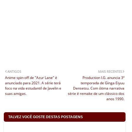
ANTIGOS
MAIS RECENTES
Anime spin-off de "Azur Lane" é
Production I.G. anuncia 3ª
anunciado para 2021. A série terá
temporada de Ginga Eiyuu
foco na vida estudantil de Javelin e
Densetsu. Com ótima narrativa
suas amigas.
série é remake de um clássico dos
anos 1990.
TALVEZ VOCÊ GOSTE DESTAS POSTAGENS