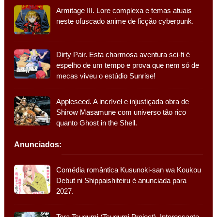
Armitage III. Lore complexa e temas atuais
neste ofuscado anime de ficção cyberpunk.
Dirty Pair. Esta charmosa aventura sci-fi é
espelho de um tempo e prova que nem só de
mecas viveu o estúdio Sunrise!
Appleseed. A incrível e injustiçada obra de
Shirow Masamune com universo tão rico
quanto Ghost in the Shell.
Anunciados:
Comédia romântica Kusunoki-san wa Koukou
Debut ni Shippaishiteiru é anunciada para
2027.
Tora Tsugumi (Tsugumi Project). Interessante