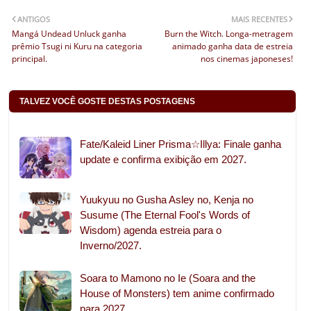
ANTIGOS
MAIS RECENTES
Mangá Undead Unluck ganha
Burn the Witch. Longa-metragem
prêmio Tsugi ni Kuru na categoria
animado ganha data de estreia
principal.
nos cinemas japoneses!
TALVEZ VOCÊ GOSTE DESTAS POSTAGENS
Fate/Kaleid Liner Prisma☆Illya: Finale ganha
update e confirma exibição em 2027.
Yuukyuu no Gusha Asley no, Kenja no
Susume (The Eternal Fool's Words of
Wisdom) agenda estreia para o
Inverno/2027.
Soara to Mamono no Ie (Soara and the
House of Monsters) tem anime confirmado
para 2027.