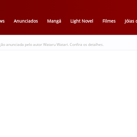
ws
Anunciados
Mangá
Light Novel
Filmes
Jóias
ção anunciada pelo autor Wataru Watari. Confira os detalhes.