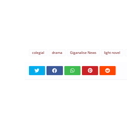
colegial
drama
Giganalise News
light novel