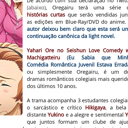
De acordo com sua declaração no Twitt
(abaixo)
, Oregairu terá uma série 
histórias curtas
que serão vendidas jun
as edições em Blue-Ray/DVD do anime
autor deixou bem claro que esta será u
continuação canônica da light novel.
Yahari Ore no Seishun Love Comedy 
Machigatteiru
(
Eu Sabia que Min
Comédia Romântica Juvenil Estava Errad
ou simplesmente Oregairu, é um d
dramas românticos colegiais mais querid
dos últimos 10 anos.
A trama acompanha 3 estudantes colegiai
o sarcástico e crítico
Hikigaya
, a bela
distante
Yukino
e a alegre e sentimental
Y
que juntos formam um clube de aju