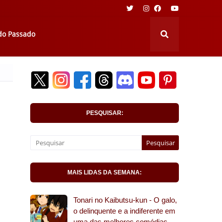
 do Passado
PESQUISAR:
MAIS LIDAS DA SEMANA:
Tonari no Kaibutsu-kun - O galo,
o delinquente e a indiferente em
uma das melhores comédias