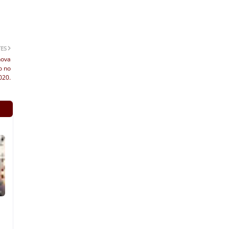
TES
nova
o no
020.