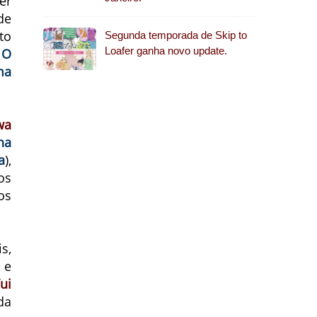
er
de
to
Segunda temporada de Skip to
Loafer ganha novo update.
.
O
ma
wa
ha
a
),
os
os
s,
 e
ui
da