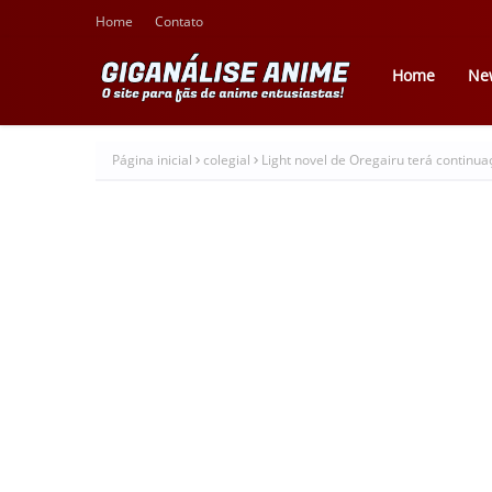
Home
Contato
Home
Ne
Página inicial
colegial
Light novel de Oregairu terá continua