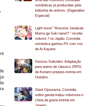
românticas já produzidas pela
r
indústria de animes. (Giganalise
Especial)
Light novel " Musume Janakute
Mama ga Suki nano!? " recebe
volume 7 no Japão. Comédia
romântica ganhou PV com voz
de Ai Kayano.
sa
Gensou Suikoden. Adaptação
para anime de clássico JRPG
de
da Konami prepara estreia em
ja
Outubro.
da
ra
Giant Ojousama. Comédia
sobre garota kaijuu volumosa e
cheia da grana estreia em
Janeiro.