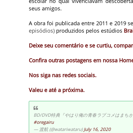
escolar no qual vivenciavam descobert
seus amigos.
A obra foi publicada entre 2011 e 2019
episódios)
produzidos pelos estúdios
Bra
Deixe seu comentário e se curtiu, compart
Confira outras postagens em nossa Home
Nos siga nas redes sociais.
Valeu e até a próxima.
BD/DVD特典『やはり俺の青春ラブコメはま
#oregairu
— 渡航 (@watariwataru)
July 16, 2020