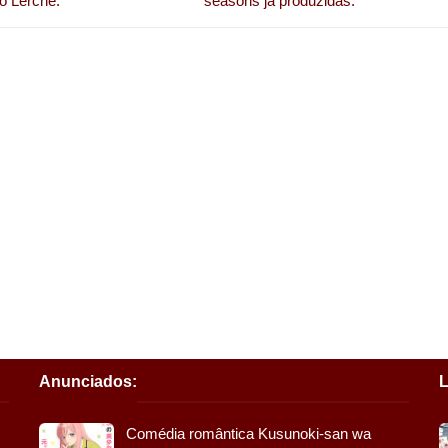
io Lerche.
seasons já produzidas.
Anunciados:
L
Comédia romântica Kusunoki-san wa