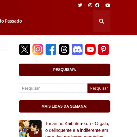
 do Passado
i
PESQUISAR:
MAIS LIDAS DA SEMANA:
Tonari no Kaibutsu-kun - O galo,
o delinquente e a indiferente em
uma das melhores comédias