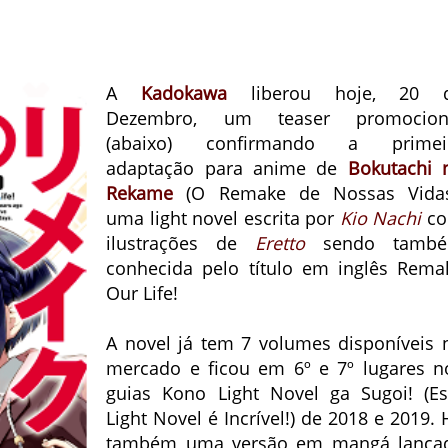
A
Kadokawa
liberou hoje, 20 
Dezembro, um teaser promocion
(abaixo) confirmando a primei
adaptação para anime de
Bokutachi 
Rekame
(O Remake de Nossas Vidas
uma light novel escrita por
Kio Nachi
c
ilustrações de
Eretto
sendo tamb
conhecida pelo título em inglês Rema
Our Life!
A novel já tem 7 volumes disponíveis 
mercado e ficou em 6º e 7º lugares n
guias Kono Light Novel ga Sugoi! (Es
Light Novel é Incrível!) de 2018 e 2019. 
também uma versão em mangá lança