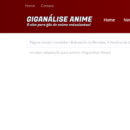
Home
Contato
Home
Ne
Página inicial
comédia
Bokutachi no Remake. A história do d
receber adaptação para anime. (Giganálise News)