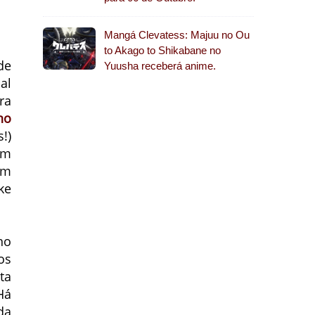
Mangá Clevatess: Majuu no Ou
to Akago to Shikabane no
de
Yuusha receberá anime.
al
ra
no
!)
om
ém
ke
no
os
ta
Há
da