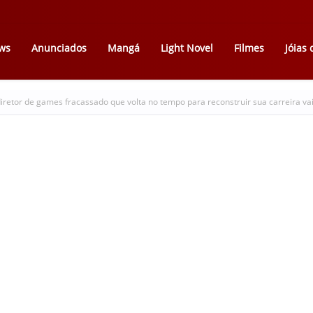
ws
Anunciados
Mangá
Light Novel
Filmes
Jóias
iretor de games fracassado que volta no tempo para reconstruir sua carreira va