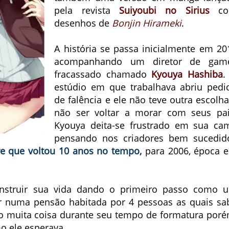
pela revista
Suiyoubi no Sirius
co
desenhos de
Bonjin Hirameki
.
A história se passa inicialmente em 20
acompanhando um diretor de gam
fracassado chamado
Kyouya Hashiba
.
estúdio em que trabalhava abriu pedi
de falência e ele não teve outra escolha
não ser voltar a morar com seus pai
Kyouya deita-se frustrado em sua ca
pensando nos criadores bem sucedid
e que voltou 10 anos no tempo,
para 2006, época 
onstruir sua vida dando o primeiro passo como 
er numa pensão habitada por 4 pessoas as quais sa
o muita coisa durante seu tempo de formatura poré
o ele esperava.