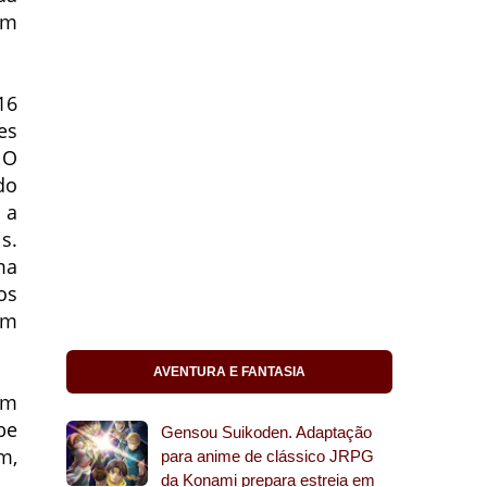
m
16
es
 O
do
 a
s.
ma
os
em
AVENTURA E FANTASIA
um
be
Gensou Suikoden. Adaptação
m,
para anime de clássico JRPG
da Konami prepara estreia em