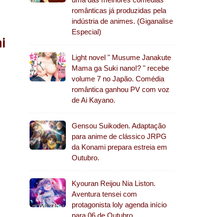
românticas já produzidas pela
indústria de animes. (Giganalise
Especial)
i
Light novel " Musume Janakute
Mama ga Suki nano!? " recebe
volume 7 no Japão. Comédia
romântica ganhou PV com voz
de Ai Kayano.
Gensou Suikoden. Adaptação
para anime de clássico JRPG
da Konami prepara estreia em
Outubro.
Kyouran Reijou Nia Liston.
Aventura tensei com
protagonista loly agenda início
para 06 de Outubro.