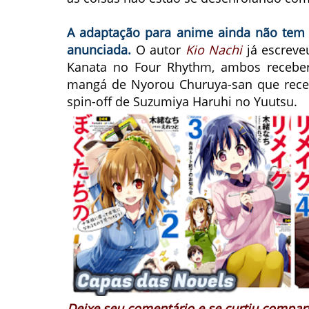
A adaptação para anime ainda não tem e
anunciada.
O autor
Kio Nachi
já escreveu
Kanata no Four Rhythm, ambos receb
mangá de Nyorou Churuya-san que rece
spin-off de Suzumiya Haruhi no Yuutsu.
Deixe seu comentário e se curtiu compart