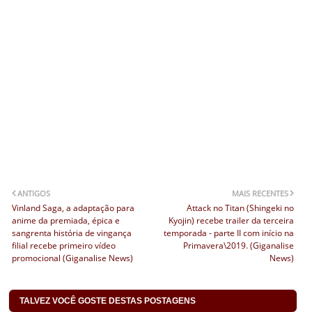
ANTIGOS
MAIS RECENTES
Vinland Saga, a adaptação para
Attack no Titan (Shingeki no
anime da premiada, épica e
Kyojin) recebe trailer da terceira
sangrenta história de vingança
temporada - parte II com início na
filial recebe primeiro vídeo
Primavera\2019. (Giganalise
promocional (Giganalise News)
News)
TALVEZ VOCÊ GOSTE DESTAS POSTAGENS