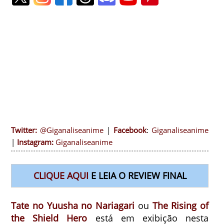
Twitter:
@Giganaliseanime
|
Facebook
:
Giganaliseanime
|
Instagram:
Giganaliseanime
CLIQUE AQUI
E LEIA O REVIEW FINAL
Tate no Yuusha no Nariagari
ou
The Rising of
the Shield Hero
está em exibição nesta