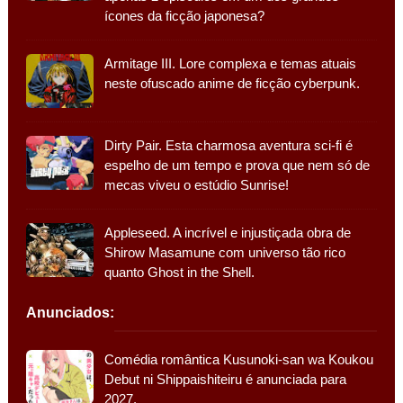
ícones da ficção japonesa?
Armitage III. Lore complexa e temas atuais
neste ofuscado anime de ficção cyberpunk.
Dirty Pair. Esta charmosa aventura sci-fi é
espelho de um tempo e prova que nem só de
mecas viveu o estúdio Sunrise!
Appleseed. A incrível e injustiçada obra de
Shirow Masamune com universo tão rico
quanto Ghost in the Shell.
Anunciados:
Comédia romântica Kusunoki-san wa Koukou
Debut ni Shippaishiteiru é anunciada para
2027.