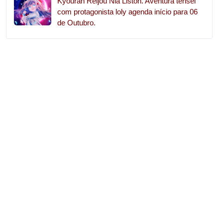
Kyouran Reijou Nia Liston. Aventura tensei
com protagonista loly agenda início para 06
de Outubro.