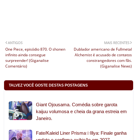
ANTIGOS
MAIS RECENTES
One Piece, episódio 870. O shonen
Dublador americano de Fullmetal
infinito ainda consegue
Alchemist é acusado de contatos
surpreender! (Giganalise
constrangedores com fãs.
Comentário)
(Giganalise News)
TALVEZ VOCÊ GOSTE DESTAS POSTAGENS
Giant Ojousama. Comédia sobre garota
kaijuu volumosa e cheia da grana estreia em
Janeiro.
Fate/Kaleid Liner Prisma☆Illya: Finale ganha
update e confirma exibição em 2027.