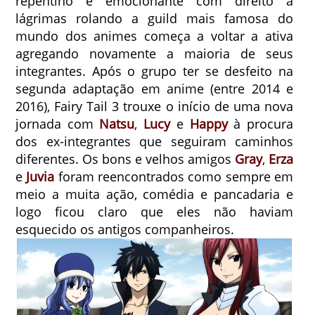
repentino e emocionante com direito a
lágrimas rolando a guild mais famosa do
mundo dos animes começa a voltar a ativa
agregando novamente a maioria de seus
integrantes.
Após o grupo ter se desfeito na
segunda adaptação em anime (entre 2014 e
2016), Fairy Tail 3 trouxe o início de uma nova
jornada com
Natsu
,
Lucy
e
Happy
à procura
dos ex-integrantes que seguiram caminhos
diferentes. Os bons e velhos amigos
Gray
,
Erza
e
Juvia
foram reencontrados como sempre em
meio a muita ação, comédia e pancadaria e
logo ficou claro que eles não haviam
esquecido os antigos companheiros.