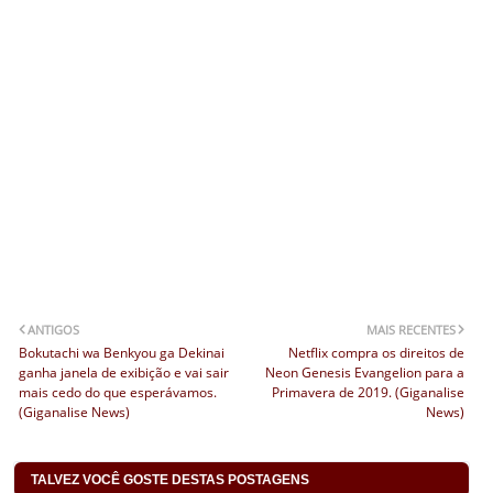
ANTIGOS
MAIS RECENTES
Bokutachi wa Benkyou ga Dekinai
Netflix compra os direitos de
ganha janela de exibição e vai sair
Neon Genesis Evangelion para a
mais cedo do que esperávamos.
Primavera de 2019. (Giganalise
(Giganalise News)
News)
TALVEZ VOCÊ GOSTE DESTAS POSTAGENS