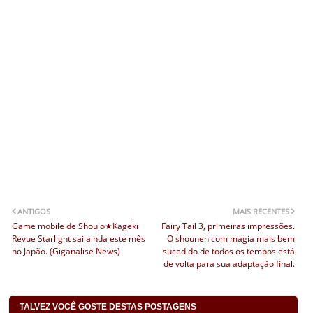
ANTIGOS
MAIS RECENTES
Game mobile de Shoujo★Kageki
Fairy Tail 3, primeiras impressões.
Revue Starlight sai ainda este mês
O shounen com magia mais bem
no Japão. (Giganalise News)
sucedido de todos os tempos está
de volta para sua adaptação final.
TALVEZ VOCÊ GOSTE DESTAS POSTAGENS