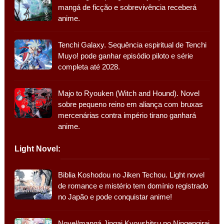
mangá de ficção e sobrevivência receberá
anime.
Tenchi Galaxy. Sequência espiritual de Tenchi
Muyo! pode ganhar episódio piloto e série
completa até 2028.
Majo to Ryouken (Witch and Hound). Novel
sobre pequeno reino em aliança com bruxas
mercenárias contra império tirano ganhará
anime.
Light Novel:
Biblia Koshodou no Jiken Techou. Light novel
de romance e mistério tem domínio registrado
no Japão e pode conquistar anime!
Novel/mangá Jingai Kyoushitsu no Ningengirai