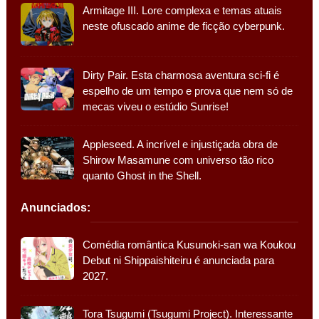
Armitage III. Lore complexa e temas atuais
neste ofuscado anime de ficção cyberpunk.
Dirty Pair. Esta charmosa aventura sci-fi é
espelho de um tempo e prova que nem só de
mecas viveu o estúdio Sunrise!
Appleseed. A incrível e injustiçada obra de
Shirow Masamune com universo tão rico
quanto Ghost in the Shell.
Anunciados:
Comédia romântica Kusunoki-san wa Koukou
Debut ni Shippaishiteiru é anunciada para
2027.
Tora Tsugumi (Tsugumi Project). Interessante