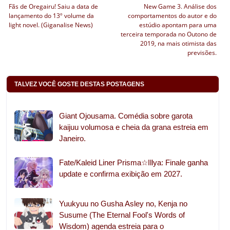
Fãs de Oregairu! Saiu a data de
New Game 3. Análise dos
lançamento do 13º volume da
comportamentos do autor e do
light novel. (Giganalise News)
estúdio apontam para uma
terceira temporada no Outono de
2019, na mais otimista das
previsões.
TALVEZ VOCÊ GOSTE DESTAS POSTAGENS
Giant Ojousama. Comédia sobre garota
kaijuu volumosa e cheia da grana estreia em
Janeiro.
Fate/Kaleid Liner Prisma☆Illya: Finale ganha
update e confirma exibição em 2027.
Yuukyuu no Gusha Asley no, Kenja no
Susume (The Eternal Fool's Words of
Wisdom) agenda estreia para o