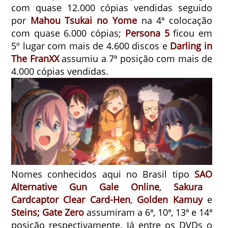
com quase 12.000 cópias vendidas seguido
por
Mahou Tsukai no Yome
na 4ª colocação
com quase 6.000 cópias;
Persona 5
ficou em
5º lugar com mais de 4.600 discos e
Darling in
The FranXX
assumiu a 7ª posição com mais de
4.000 cópias vendidas.
Nomes conhecidos aqui no Brasil tipo
SAO
Alternative Gun Gale Online
,
Sakura
Cardcaptor Clear Card-Hen
,
Golden Kamuy
e
Steins; Gate Zero
assumiram a 6ª, 10ª, 13ª e 14ª
posição respectivamente. Já entre os DVDs o