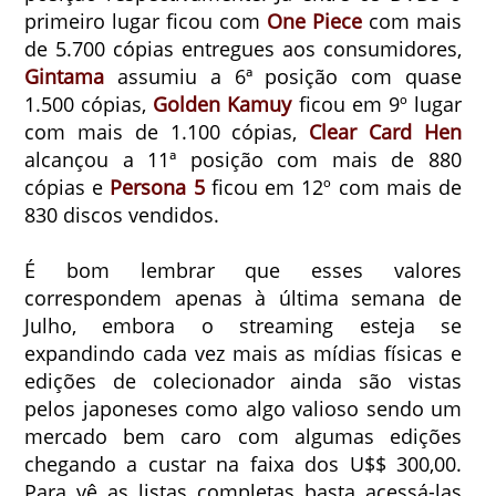
primeiro lugar ficou com
One Piece
com mais
de 5.700 cópias entregues aos consumidores,
Gintama
assumiu a 6ª posição com quase
1.500 cópias,
Golden Kamuy
ficou em 9º lugar
com mais de 1.100 cópias,
Clear Card Hen
alcançou a 11ª posição com mais de 880
cópias e
Persona 5
ficou em 12º com mais de
830 discos vendidos.
É bom lembrar que esses valores
correspondem apenas à última semana de
Julho, embora o streaming esteja se
expandindo cada vez mais as mídias físicas e
edições de colecionador ainda são vistas
pelos japoneses como algo valioso sendo um
mercado bem caro com algumas edições
chegando a custar na faixa dos U$$ 300,00.
Para vê as listas completas basta acessá-las