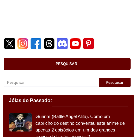
PESQUISAR:
Jóias do Passado:
Gunnm (Battle Angel Alita). Como um
capricho do destino converteu este anime de
apenas 2 episódios em um dos grandes
ícones da ficção japonesa?