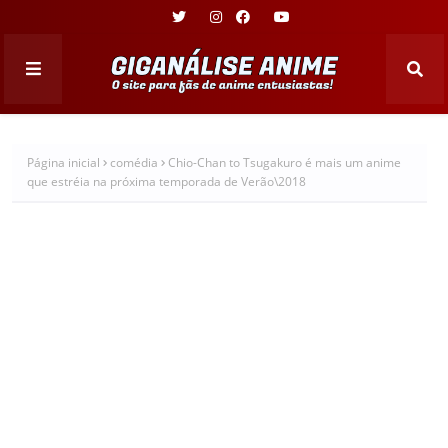
Página inicial
comédia
Chio-Chan to Tsugakuro é mais um anime
que estréia na próxima temporada de Verão\2018