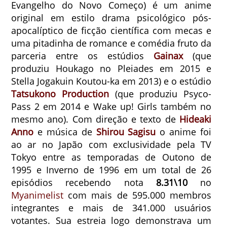
Evangelho do Novo Começo) é um anime
original em estilo drama psicológico pós-
apocalíptico de ficção científica com mecas e
uma pitadinha de romance e comédia fruto da
parceria entre os estúdios
Gainax
(que
produziu Houkago no Pleiades em 2015 e
Stella Jogakuin Koutou-ka em 2013) e o estúdio
Tatsukono Production
(que produziu Psyco-
Pass 2 em 2014 e Wake up! Girls também no
mesmo ano). Com direção e texto de
Hideaki
Anno
e música de
Shirou Sagisu
o anime foi
ao ar no Japão com exclusividade pela TV
Tokyo entre as temporadas de Outono de
1995 e Inverno de 1996 em um total de 26
episódios recebendo nota
8.31\10
no
Myanimelist
com mais de 595.000 membros
integrantes e mais de 341.000 usuários
votantes. Sua estreia logo demonstrava um