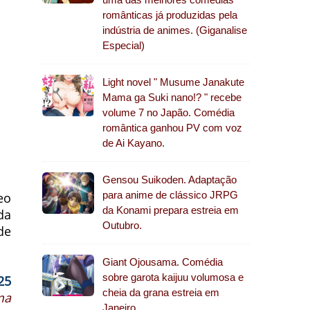
românticas já produzidas pela
indústria de animes. (Giganalise
Especial)
Light novel " Musume Janakute
Mama ga Suki nano!? " recebe
volume 7 no Japão. Comédia
romântica ganhou PV com voz
de Ai Kayano.
Gensou Suikoden. Adaptação
para anime de clássico JRPG
eo
da Konami prepara estreia em
da
Outubro.
de
Giant Ojousama. Comédia
sobre garota kaijuu volumosa e
25
cheia da grana estreia em
ma
Janeiro.