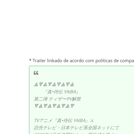
* Trailer linkado de acordo com políticas de comp
🔺🔻🔺🔻🔺🔻🔺🔻🔺
『真•侍伝 YAIBA』
第二弾 ティザーPV解禁
🔻🔺🔻🔺🔻🔺🔻🔺🔻
TVアニメ『真•侍伝 YAIBA』⚔
読売テレビ・日本テレビ系全国ネットにて