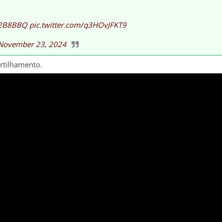
92B8BBQ
pic.twitter.com/q3HOvJFKT9
November 23, 2024
artilhamento.