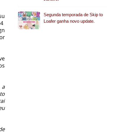
Segunda temporada de Skip to
su
Loafer ganha novo update.
94
gn
or
ve
os
 a
to
ai
eu
de