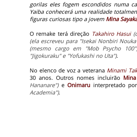
gorilas eles fogem escondidos numa cai
Yaiba conhecerá uma realidade totalment
figuras curiosas tipo a jovem
Mina Sayak
O remake terá direção
Takahiro Hasui
(
(ela escreveu para "Isekai Nonbiri Nouka
(mesmo cargo em "Mob Psycho 100"
"Jigokuraku" e "Yofukashi no Uta")
.
No elenco de voz a veterana
Minami Ta
30 anos. Outros nomes incluirão
Mina
Hananare")
e
Onimaru
interpretado po
Academia")
.