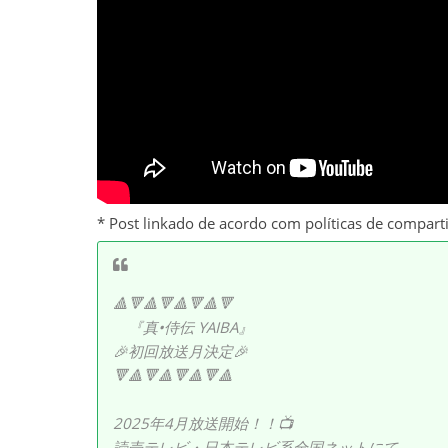
* Post linkado de acordo com políticas de compart
🔺🔻🔺🔻🔺🔻🔺🔻
『真•侍伝 YAIBA』
🎉初回放送月決定🎉
🔻🔺🔻🔺🔻🔺🔻🔺
2025年4月放送開始！！📺
読売テレビ・日本テレビ系全国ネットにて