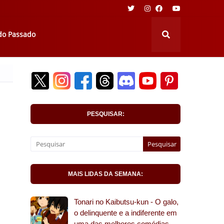
 do Passado
PESQUISAR:
MAIS LIDAS DA SEMANA:
Tonari no Kaibutsu-kun - O galo,
o delinquente e a indiferente em
uma das melhores comédias