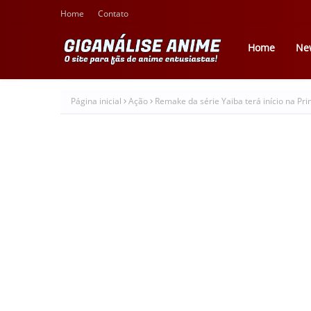
Home
Contato
Home
Ne
Página inicial
Ação
Remake da série Yaiba terá início na Pr