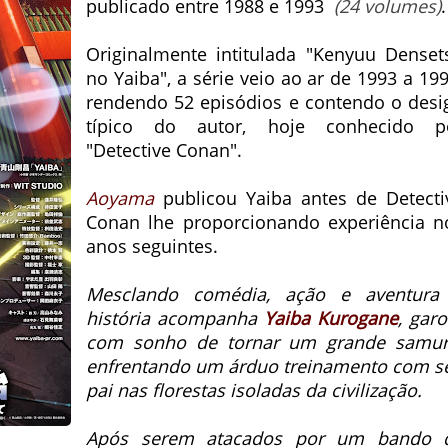
publicado entre 1988 e 1993
(24 volumes)
.
Originalmente intitulada "Kenyuu Denset
no Yaiba", a série veio ao ar de 1993 a 19
rendendo 52 episódios e contendo o desi
típico do autor, hoje conhecido p
"Detective Conan".
Aoyama
publicou Yaiba antes de Detecti
Conan lhe proporcionando experiência n
anos seguintes.
Mesclando comédia, ação e aventura
história acompanha
Yaiba Kurogane
, garo
com sonho de tornar um grande samur
enfrentando um árduo treinamento com s
pai nas florestas isoladas da civilização.
Após serem atacados por um bando 