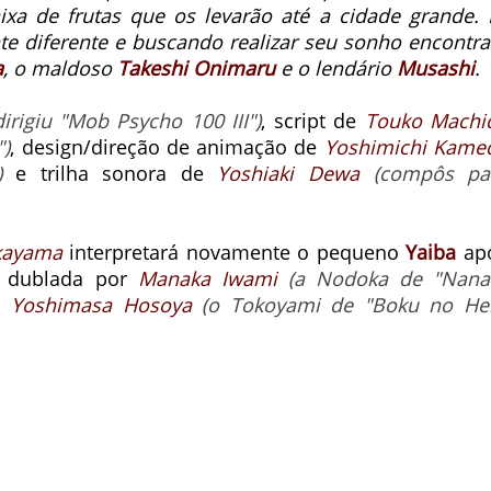
xa de frutas que os levarão até a cidade grande. 
e diferente e buscando realizar seu sonho encontra
a
, o maldoso
Takeshi Onimaru
e o lendário
Musashi
.
dirigiu "Mob Psycho 100 III")
, script de
Touko Machi
")
, design/direção de animação de
Yoshimichi Kame
)
e trilha sonora de
Yoshiaki Dewa
(compôs pa
kayama
interpretará novamente o pequeno
Yaiba
ap
dublada por
Manaka Iwami
(a Nodoka de "Nana
r
Yoshimasa Hosoya
(o Tokoyami de "Boku no He