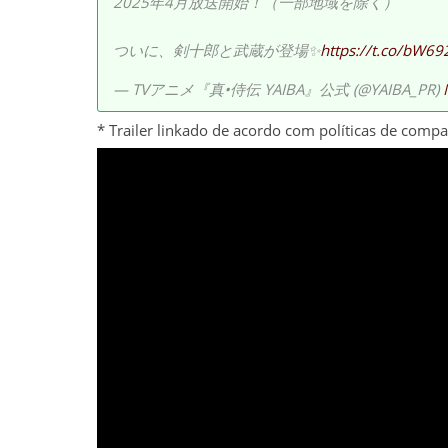
2025年4月放送開始！（一部地域を除く）
ついに、剣十郎と武蔵が登場✨
https://t.co/bW6
— TVアニメ『真•侍伝 YAIBA』公式 (@YAIBA_PR)
* Trailer linkado de acordo com políticas de comp