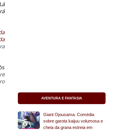
Lá
rá
da
da
ra
ós
re
ro
AVENTURA E FANTASIA
Giant Ojousama. Comédia
sobre garota kaijuu volumosa e
cheia da grana estreia em