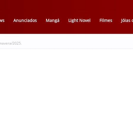
ws
Anunciados
Mangá
Light Novel
Filmes
Jóias
imavera/2025.