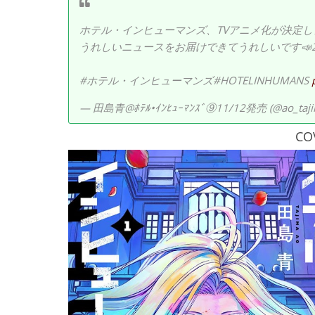
ホテル・インヒューマンズ、TVアニメ化が決定しまし
うれしいニュースをお届けできてうれしいです📣
#ホテル・インヒューマンズ#HOTELINHUMANS
— 田島青@ﾎﾃﾙ•ｲﾝﾋｭｰﾏﾝｽﾞ⑨11/12発売 (@ao_taji
CO