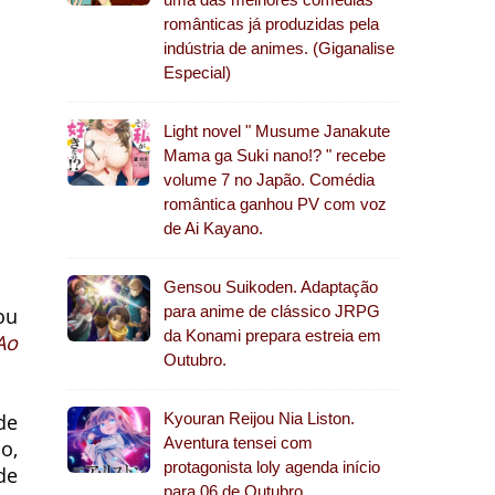
românticas já produzidas pela
indústria de animes. (Giganalise
Especial)
Light novel " Musume Janakute
Mama ga Suki nano!? " recebe
volume 7 no Japão. Comédia
romântica ganhou PV com voz
de Ai Kayano.
Gensou Suikoden. Adaptação
para anime de clássico JRPG
ou
da Konami prepara estreia em
Ao
Outubro.
de
Kyouran Reijou Nia Liston.
Aventura tensei com
o,
protagonista loly agenda início
de
para 06 de Outubro.