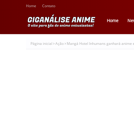
Home
Contato
Home
Ne
Página inicial
Ação
Mangá Hotel Inhumans ganhará anime 