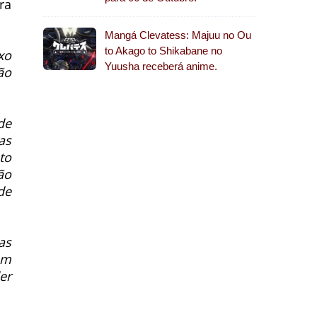
ra
Mangá Clevatess: Majuu no Ou
to Akago to Shikabane no
xo
Yuusha receberá anime.
ão
de
as
to
ão
de
as
am
er