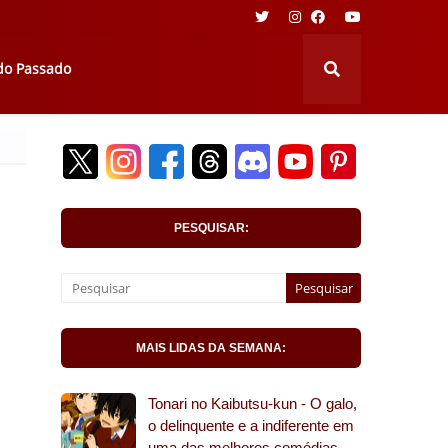
 do Passado
PESQUISAR:
MAIS LIDAS DA SEMANA:
Tonari no Kaibutsu-kun - O galo,
o delinquente e a indiferente em
uma das melhores comédias