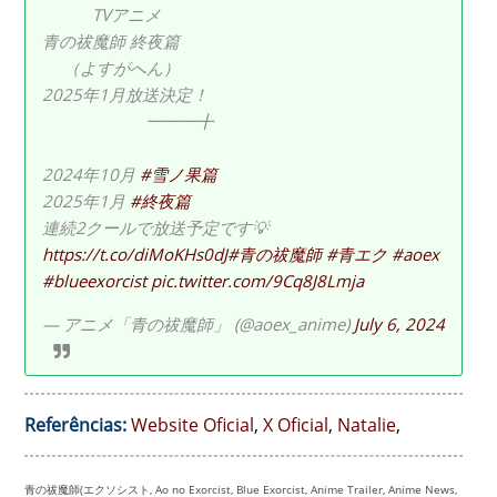
TVアニメ
青の祓魔師 終夜篇
（よすがへん）
2025年1月放送決定！
━━━╋
2024年10月
#雪ノ果篇
2025年1月
#終夜篇
連続2クールで放送予定です💡
https://t.co/diMoKHs0dJ
#青の祓魔師
#青エク
#aoex
#blueexorcist
pic.twitter.com/9Cq8J8Lmja
— アニメ「青の祓魔師」 (@aoex_anime)
July 6, 2024
Referências:
Website Oficial
,
X Oficial
,
Natalie
,
青の祓魔師(エクソシスト, Ao no Exorcist, Blue Exorcist, Anime Trailer, Anime News,