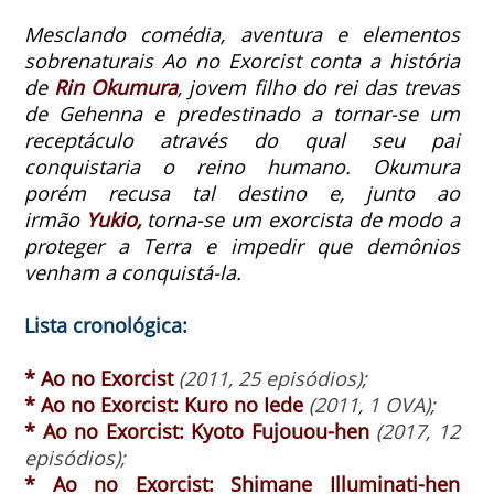
Mesclando comédia, aventura e elementos
sobrenaturais Ao no Exorcist conta a história
de
Rin Okumura
, jovem filho do rei das trevas
de Gehenna e predestinado a tornar-se um
receptáculo através do qual seu pai
conquistaria o reino humano.
Okumura
porém recusa tal destino e, junto ao
irmão
Yukio,
torna-se um exorcista de modo a
proteger a Terra e impedir que demônios
venham a conquistá-la.
Lista cronológica:
* Ao no Exorcist
(2011, 25 episódios);
* Ao no Exorcist:
Kuro no Iede
(2011, 1 OVA);
* Ao no Exorcist:
Kyoto Fujouou-hen
(2017, 12
episódios);
* Ao no Exorcist:
Shimane Illuminati-hen