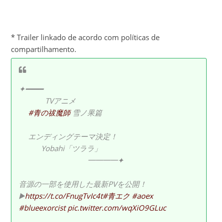
* Trailer linkado de acordo com políticas de
compartilhamento.
✦━━━━
TVアニメ
#青の祓魔師
雪ノ果篇
エンディングテーマ決定！
Yobahi「ツララ」
━━━━✦
音源の一部を使用した最新PVを公開！
▶️
https://t.co/FnugTvIc4t
#青エク
#aoex
#blueexorcist
pic.twitter.com/wqXiO9GLuc