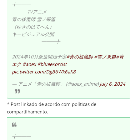
╋━━━
TVアニメ
青の祓魔師 雪ノ果篇
（ゆきのはてへん）
キービジュアル公開
━━━╋
2024年10月放送開始予定
#青の祓魔師
#雪ノ果篇
#青
エク
#aoex
#blueexorcist
pic.twitter.com/DgB6Wk6aK8
— アニメ「青の祓魔師」 (@aoex_anime)
July 6, 2024
* Post linkado de acordo com políticas de
compartilhamento.
╋━━━