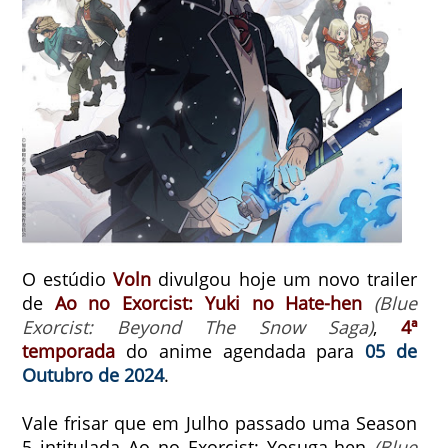
O estúdio
Voln
divulgou hoje um novo trailer
de
Ao no Exorcist: Yuki no Hate-hen
(
Blue
Exorcist: Beyond The Snow Saga)
,
4ª
temporada
do anime agendada para
05 de
Outubro de 2024
.
Vale frisar que em Julho passado uma Season
5 intitulada Ao no Exorcist: Yosuga-hen
(Blue