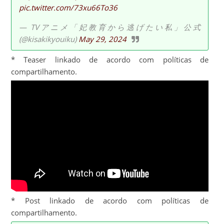
pic.twitter.com/73xu66To36
— TVアニメ「妃教育から逃げたい私」公式
(@kisakikyouiku)
May 29, 2024
* Teaser linkado de acordo com políticas de
compartilhamento.
* Post linkado de acordo com políticas de
compartilhamento.