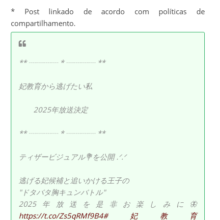
* Post linkado de acordo com políticas de
compartilhamento.
** ┈┈┈┈ * ┈┈┈┈ **
妃教育から逃げたい私
2025年放送決定
** ┈┈┈┈ * ┈┈┈┈ **
ティザービジュアル💐を公開 .ᐟ.ᐟ
逃げる妃候補と追いかける王子の
"ドタバタ胸キュンバトル"
2025年放送を是非お楽しみに🦋
https://t.co/Zs5qRMf9B4
#妃教育