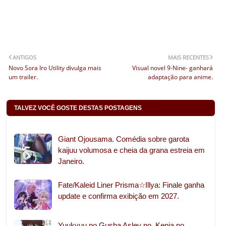
ANTIGOS
MAIS RECENTES
Novo Sora Iro Utility divulga mais
Visual novel 9-Nine- ganhará
um trailer.
adaptação para anime.
TALVEZ VOCÊ GOSTE DESTAS POSTAGENS
Giant Ojousama. Comédia sobre garota
kaijuu volumosa e cheia da grana estreia em
Janeiro.
Fate/Kaleid Liner Prisma☆Illya: Finale ganha
update e confirma exibição em 2027.
Yuukyuu no Gusha Asley no, Kenja no