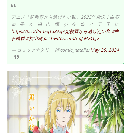
アニメ「妃教育から逃げたい私」2025年放送！白石
晴香＆福山潤が令嬢と王子に
https://t.co/f6mFq1SZAq
#妃教育から逃げたい私
#白
石晴香
#福山潤
pic.twitter.com/CoJaPv4CJv
— コミックナタリー (@comic_natalie)
May 29, 2024