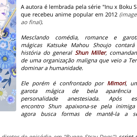
A autora é lembrada pela série "Inu x Boku S
que recebeu anime popular em 2012
(imag
ao final)
.
Mesclando comédia, romance e garot
mágicas Katsuke Mahou Shoujo contará
história do general
Shun Miller
, comandan
de uma organização maligna que veio a Ter
dominar a humanidade.
Ele porém é confrontado por
Mimori
, u
garota mágica de bela aparência
personalidade anestesiada.
Após es
encontro Shun apaixona-se pela inimiga
agora busca formas de mantê-la a s
i diretor de episódio em "Bungo Stray Dogs")
, script