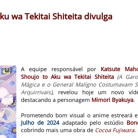
u wa Tekitai Shiteita divulga
A equipe responsável por
Katsute Mah
Shoujo to Aku wa Tekitai Shiteita
(A Garo
Mágica e o General Malígno Costumavam S
Arquirrivais)
, revelou hoje um novo víd
destacando a personagem
Mimori Byakuya
.
Prometendo bom visual o anime estreará 
Julho de 2024
adaptado pelo estúdio
Bon
cobrindo mais uma obra de
Cocoa Fujiwara
.