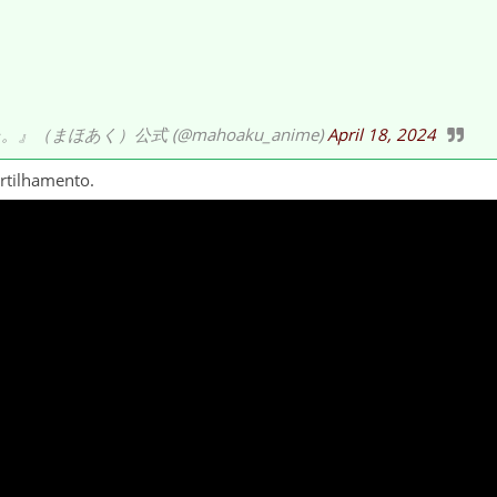
まほあく）公式 (@mahoaku_anime)
April 18, 2024
artilhamento.