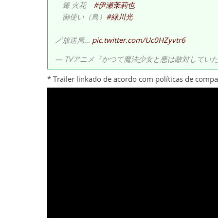
篝 火花
#伊瀬茉莉也
御使い（鳥）
#緑川光
🪄放送局…
pic.twitter.com/Uc0HZyvtr6
— TVアニメ『かつて魔法少女と悪は敵対していた。』（
* Trailer linkado de acordo com políticas de comp