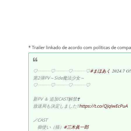
* Trailer linkado de acordo com políticas de comp
♡┈┈┈♡┈┈┈♡┈┈┈♡
#まほあく
𝟐𝟎𝟐𝟒.𝟕 𝐎
第2弾PV～Side魔法少女～
♡┈┈┈♡┈┈┈♡┈┈┈♡
新PV ＆ 追加CAST解禁❣️
放送局も決定しました!!
https://t.co/QJqIwEcPuA
🪄CAST
御使い（猫）
#三木眞一郎