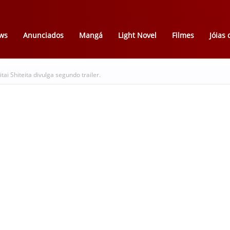
ws
Anunciados
Mangá
Light Novel
Filmes
Jóias
ai Shiteita divulga segundo trailer.