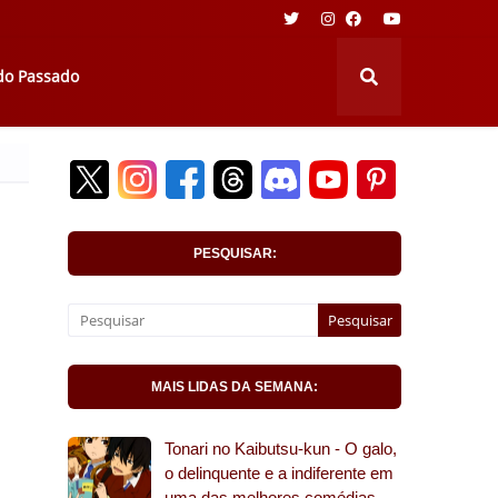
 do Passado
PESQUISAR:
MAIS LIDAS DA SEMANA:
Tonari no Kaibutsu-kun - O galo,
o delinquente e a indiferente em
uma das melhores comédias