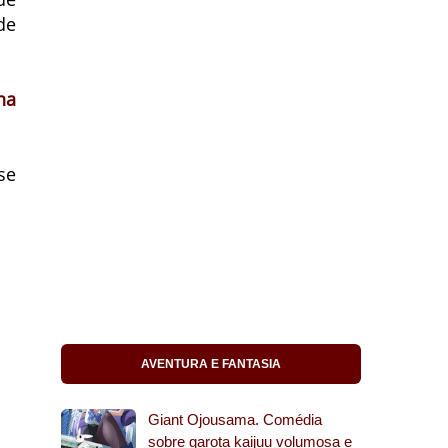
de
na
se
AVENTURA E FANTASIA
Giant Ojousama. Comédia
sobre garota kaijuu volumosa e