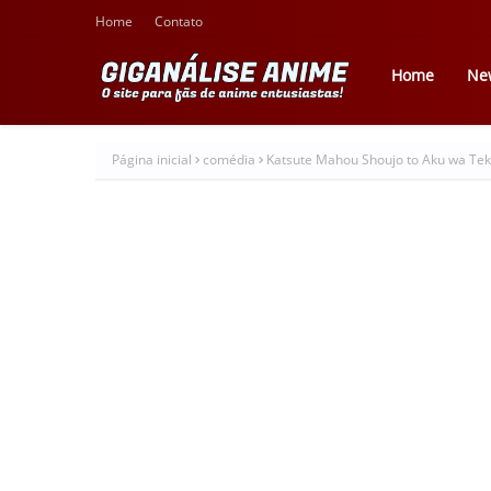
Home
Contato
Home
Ne
Página inicial
comédia
Katsute Mahou Shoujo to Aku wa Tekit