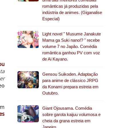
românticas já produzidas pela
indústria de animes. (Giganalise
Especial)
Light novel " Musume Janakute
Mama ga Suki nano!? " recebe
volume 7 no Japão. Comédia
romântica ganhou PV com voz
de Ai Kayano.
ou
ta
Gensou Suikoden. Adaptação
er
para anime de clássico JRPG
eo
da Konami prepara estreia em
Outubro.
em
Giant Ojousama. Comédia
es
sobre garota kaijuu volumosa e
cheia da grana estreia em
Janeiro.