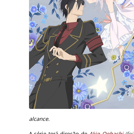
alcance.
A série terá direção de
Akio Oohashi
(fo