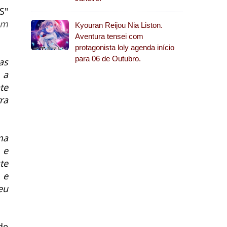
S"
em
Kyouran Reijou Nia Liston.
Aventura tensei com
protagonista loly agenda início
para 06 de Outubro.
as
 a
te
ra
ma
 e
te
 e
eu
 de