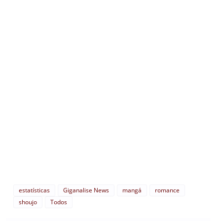
estatísticas
Giganalise News
mangá
romance
shoujo
Todos