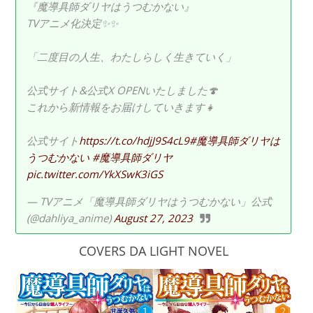
『魔導具師ダリヤはうつむかない』
TVアニメ化決定✨✨
「二度目の人生、わたしらしく生きていく」
公式サイト&公式X OPENいたしました🍄
これから新情報をお届けしていきます👧
公式サイト
https://t.co/hdjJ9S4cL9
#魔導具師ダリヤは
うつむかない
#魔導具師ダリヤ
pic.twitter.com/YkXSwK3iGS
— TVアニメ「魔導具師ダリヤはうつむかない」公式
(@dahliya_anime)
August 27, 2023
COVERS DA LIGHT NOVEL