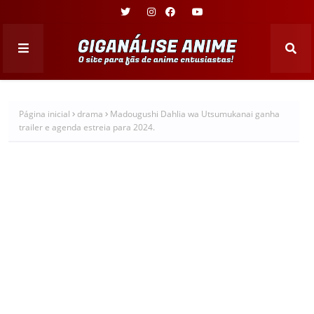
Página inicial
drama
Madougushi Dahlia wa Utsumukanai ganha
trailer e agenda estreia para 2024.