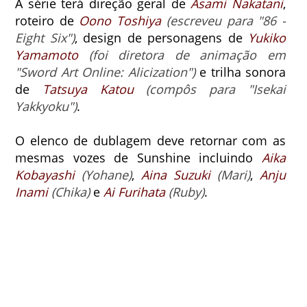
A série terá direção geral de
Asami Nakatani
,
roteiro de
Oono Toshiya
(escreveu para "86 -
Eight Six")
, design de personagens de
Yukiko
Yamamoto
(foi diretora de animação em
"Sword Art Online: Alicization")
e trilha sonora
de
Tatsuya Katou
(compôs para "Isekai
Yakkyoku")
.
O elenco de dublagem deve retornar com as
mesmas vozes de Sunshine incluindo
Aika
Kobayashi
(Yohane)
,
Aina Suzuki
(Mari)
,
Anju
Inami
(Chika)
e
Ai Furihata
(Ruby)
.