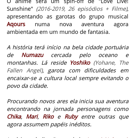
O anime será um spin-off de "Love Live!
Sunshine"
(2016-2019, 26 episódios + Filme)
,
apresentando as garotas do grupo musical
Aqours
numa nova aventura agora
ambientada em um mundo de fantasia.
A história terá início na bela cidade portuária
de
Numazu
cercada pelo oceano e
montanhas.
Lá reside
Yoshiko
(Yohane, The
Fallen Angel)
, garota com dificuldades em
encaixar-se a cultura local sempre evitando o
povo da cidade.
Procurando novos ares ela inicia sua aventura
encontrando na jornada personagens como
Chika
,
Mari
,
Riko
e
Ruby
entre outras que
agora assumem papéis inéditos.