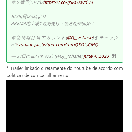
第２弾予告PV🐺
https://t.co/JJSKQRwdOX
6/25(日)23時より
ABEMA地上波1週間先行・最速配信開始！
最新情報は当アカウント(
@GJ_yohane
)をチェック
✅
#yohane
pic.twitter.com/mmQSOfaCMQ
— 幻日のヨハネ 公式 (@GJ_yohane)
June 4, 2023
* Trailer linkado diretamente do Youtube de acordo com
políticas de compartilhamento.