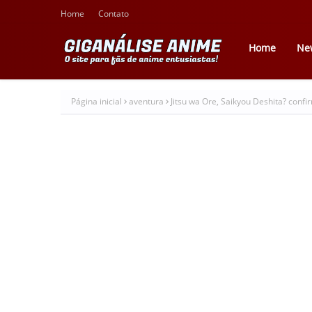
Home
Contato
Home
Ne
Página inicial
aventura
Jitsu wa Ore, Saikyou Deshita? conf