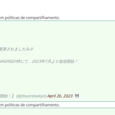
om políticas de compartilhamento.
新されました🥳🎉
AZiNG!!!枠にて、2023年7月より放送開始！
(@jitsuoresaikyo)
April 26, 2023
om políticas de compartilhamento.