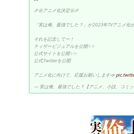
🎉㊗️アニメ化決定㊗️🎉
「実は俺、最強でした？」が2023年TVアニメ化
それを記念してー！
ティザービジュアルを公開✨✨
公式サイトを公開✨✨
公式Twitterを公開
アニメ化に向けて、応援お願いします📣
pic.twit
— 実は俺、最強でした？【アニメ、小説、コミック公式】 (