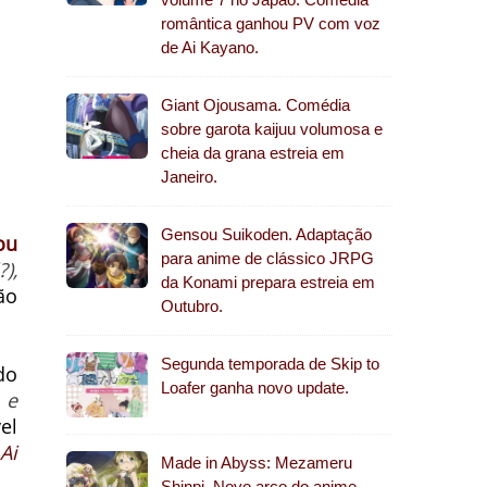
romântica ganhou PV com voz
de Ai Kayano.
Giant Ojousama. Comédia
sobre garota kaijuu volumosa e
cheia da grana estreia em
Janeiro.
Gensou Suikoden. Adaptação
ou
para anime de clássico JRPG
),
da Konami prepara estreia em
ão
Outubro.
Segunda temporada de Skip to
do
Loafer ganha novo update.
 e
el
e
Ai
Made in Abyss: Mezameru
Shinpi. Novo arco do anime