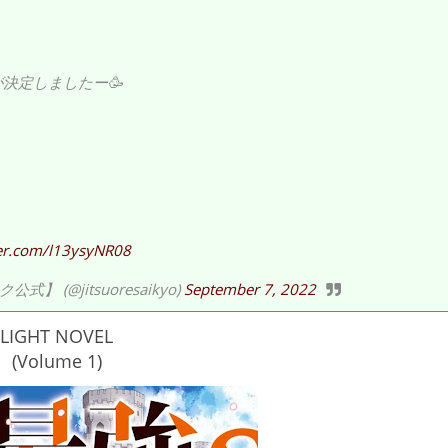
が決定しましたー🥳
ter.com/l13ysyNR08
@jitsuoresaikyo)
September 7, 2022
LIGHT NOVEL
(Volume 1)