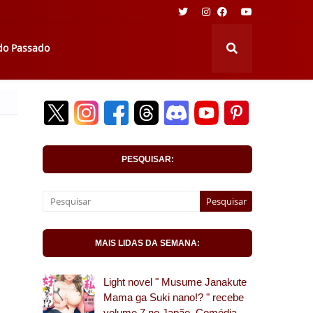
 do Passado
PESQUISAR:
MAIS LIDAS DA SEMANA:
Light novel " Musume Janakute
Mama ga Suki nano!? " recebe
volume 7 no Japão. Comédia