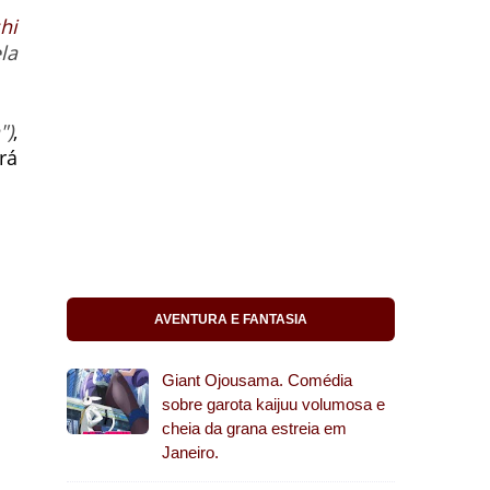
hi
ela
")
,
rá
AVENTURA E FANTASIA
Giant Ojousama. Comédia
sobre garota kaijuu volumosa e
cheia da grana estreia em
Janeiro.