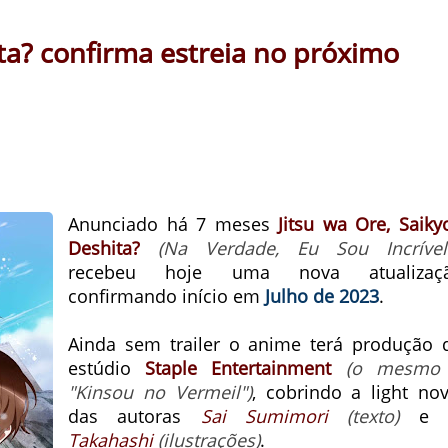
ita? confirma estreia no próximo
Anunciado há 7 meses
Jitsu wa Ore, Saiky
Deshita?
(Na Verdade, Eu Sou Incrível?
recebeu hoje uma nova atualizaç
confirmando início em
Julho de 2023
.
Ainda sem trailer o anime terá produção 
estúdio
Staple Entertainment
(o mesmo
"Kinsou no Vermeil")
, cobrindo a light nov
das autoras
Sai Sumimori
(texto)
Takahashi
(ilustrações)
.