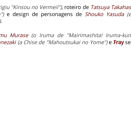
rigiu "Kinsou no Vermeil")
, roteiro de
Tatsuya Takahas
")
e design de personagens de
Shouko Yasuda
(
)
.
mu Murase
(o Iruma de "Mairimashita! Iruma-kun
nezaki
(a Chise de "Mahoutsukai no Yome")
e
Fray
se