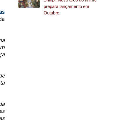
prepara lançamento em
as
Outubro.
da
ma
em
ça
de
ta
da
es
as