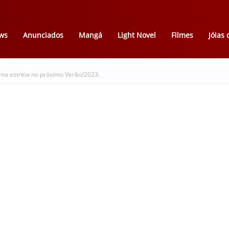
ws
Anunciados
Mangá
Light Novel
Filmes
Jóias
irma estreia no próximo Verão/2023.