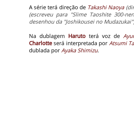
A série terá direção de
Takashi Naoya
(di
(escreveu para "Slime Taoshite 300-nen
desenhou da "Joshikousei no Mudazukai"
Na dublagem
Haruto
terá voz de
Ayu
Charlotte
será interpretada por
Atsumi Ta
dublada por
Ayaka Shimizu
.