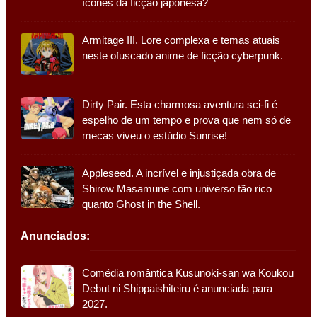
ícones da ficção japonesa?
Armitage III. Lore complexa e temas atuais
neste ofuscado anime de ficção cyberpunk.
Dirty Pair. Esta charmosa aventura sci-fi é
espelho de um tempo e prova que nem só de
mecas viveu o estúdio Sunrise!
Appleseed. A incrível e injustiçada obra de
Shirow Masamune com universo tão rico
quanto Ghost in the Shell.
Anunciados:
Comédia romântica Kusunoki-san wa Koukou
Debut ni Shippaishiteiru é anunciada para
2027.