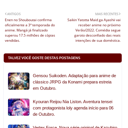
ANTIGOS
MAIS RECENTES
Enen no Shouboutai confirma
Saikin Yatotta Maid ga Ayashii vai
oficialmente a 3ª temporada do
receber anime no próximo
anime. Mangá já finalizado
Verão/2022. Comédia segue
superou 17.5 milhões de cópias
garoto desconfiado das reais
vendidas.
intenções de sua doméstica.
TALVEZ VOCÊ GOSTE DESTAS POSTAGENS
Gensou Suikoden. Adaptação para anime de
clássico JRPG da Konami prepara estreia
em Outubro.
Kyouran Reijou Nia Liston. Aventura tensei
com protagonista loly agenda início para 06
de Outubro.
Vertex Force. Nova série original de Kazuhiro