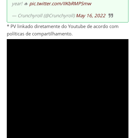
year! 🔥
pic.twitter.com/IIKbRMPSmw
— Crunchyroll (@Crunchyroll)
May 16, 2022
* PV linkado diretamente do Youtube de acordo com
políticas de compartilhamento.