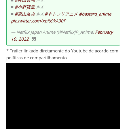
■
#杉田智和
さん
■
#小野賢章
さん
■
#東山奈央
さん
#ネトフリアニメ
#bastard_anime
pic.twitter.com/xpfs9kA30P
— Netflix Japan Anime (@NetflixJP_Anime)
February
10, 2022
* Trailer linkado diretamente do Youtube de acordo com
políticas de compartilhamento.