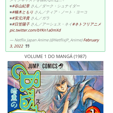
■
#谷山紀章
さん／ダーク・シュナイダー
■
#楠木ともり
さん／ティア・ノート・ヨーコ
■
#安元洋貴
さん／ガラ
■
#日笠陽子
さん／アーシェス・ネイ
#ネトフリアニメ
pic.twitter.com/bYKn1a0mXd
— Netflix Japan Anime (@NetflixJP_Anime)
February
3, 2022
VOLUME 1 DO MANGÁ (1987)