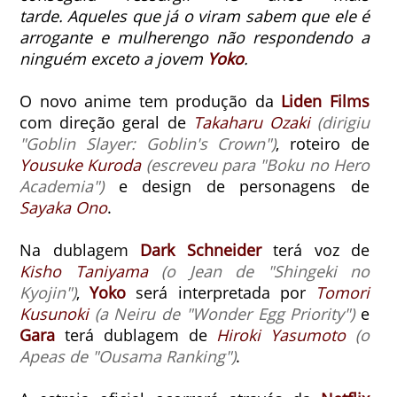
tarde.
Aqueles que já o viram sabem que ele é
arrogante e mulherengo não respondendo a
ninguém exceto a jovem
Yoko
.
O novo anime tem produção da
Liden Films
com direção geral de
Takaharu Ozaki
(dirigiu
"Goblin Slayer: Goblin's Crown")
, roteiro de
Yousuke Kuroda
(escreveu para "Boku no Hero
Academia")
e design de personagens de
Sayaka Ono
.
Na dublagem
Dark Schneider
terá voz de
Kisho Taniyama
(o Jean de "Shingeki no
Kyojin")
,
Yoko
será interpretada por
Tomori
Kusunoki
(a Neiru de "Wonder Egg Priority")
e
Gara
terá dublagem de
Hiroki Yasumoto
(o
Apeas de "Ousama Ranking")
.