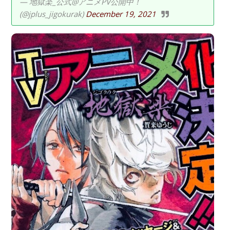
— 地獄楽_公式@アニメPV公開中！
(@jplus_jigokurak)
December 19, 2021