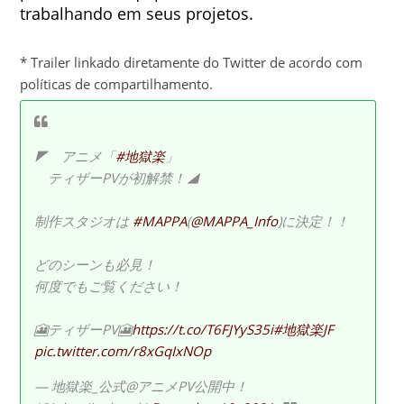
trabalhando em seus projetos.
* Trailer linkado diretamente do Twitter de acordo com
políticas de compartilhamento.
◤ アニメ「
#地獄楽
」
ティザーPVが初解禁！◢
制作スタジオは
#MAPPA
(
@MAPPA_Info
)に決定！！
どのシーンも必見！
何度でもご覧ください！
🎦ティザーPV🎦
https://t.co/T6FJYyS35i
#地獄楽JF
pic.twitter.com/r8xGqIxNOp
— 地獄楽_公式@アニメPV公開中！