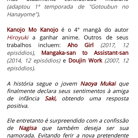
(adaptou 1ª temporada de "Gotoubun no
Hanayome")
.
Kanojo Mo Kanojo
é o 4° mangá do autor
Hiroyuki
a ganhar anime. Outros de seus
trabalhos incluem:
Aho Girl
(2017, 12
episódios)
,
Mangaka-san to Assistant-san
(2014, 12 episódios)
e
Doujin Work
(2007, 12
episódios)
.
A história segue o jovem
Naoya Mukai
que
finalmente declara seus sentimentos à amiga
de infância
Saki,
obtendo uma resposta
positiva.
Ele entretanto é surpreendido com a confissão
de
Nagisa
que também deseja ser sua
namorada. Evitando ferir a nova pretendente