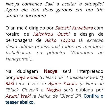
Naoya convence Saki a aceitar a situação!
Agora ele têm duas garotas em um trio
amoroso incomum.
O anime
é dirigido por
Satoshi Kuwabara
com
roteiro de
Keichirou Ouchi
e design de
personagens de
Akiko Toyoda
(à
exceção
desta última profissional todos os membros
trabalharam no primeiro "Gotoubun no
Hanayome")
.
Na dublagem
Naoya
será interpretado
por
Junya Enoki
(O Nasa de "Tonikaku Kawaii")
,
Saki
terá a voz de
Ayane Sakura
(a Nero de
"Black Clover") e
Nagisa
será dublada por
Azumi Waki
(a Maika de "Blend S")
.
Confira o
teaser abaixo.