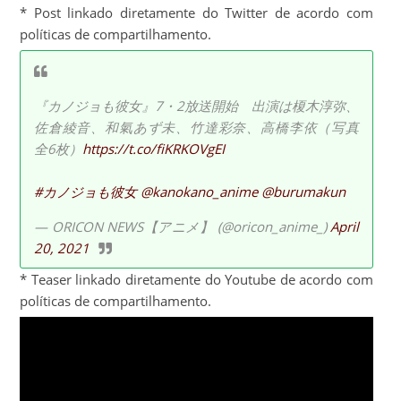
* Post linkado diretamente do Twitter de acordo com
políticas de compartilhamento.
『カノジョも彼女』7・2放送開始 出演は榎木淳弥、
佐倉綾音、和氣あず未、竹達彩奈、高橋李依（写真
全6枚）
https://t.co/fiKRKOVgEI
#カノジョも彼女
@kanokano_anime
@burumakun
— ORICON NEWS【アニメ】 (@oricon_anime_)
April
20, 2021
* Teaser linkado diretamente do Youtube de acordo com
políticas de compartilhamento.