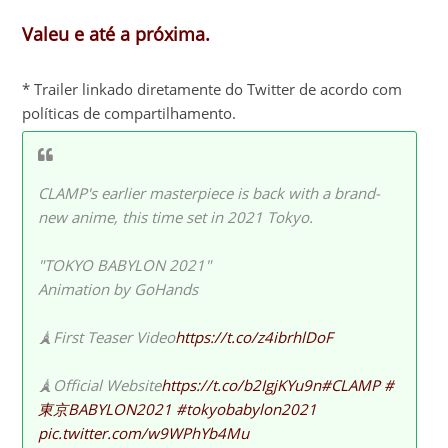
Valeu e até a próxima.
* Trailer linkado diretamente do Twitter de acordo com
políticas de compartilhamento.
CLAMP's earlier masterpiece is back with a brand-
new anime, this time set in 2021 Tokyo.
"TOKYO BABYLON 2021"
Animation by GoHands
🗼First Teaser Video
https://t.co/z4ibrhlDoF
🗼Official Website
https://t.co/b2IgjKYu9n
#CLAMP
#
東京BABYLON2021
#tokyobabylon2021
pic.twitter.com/w9WPhYb4Mu