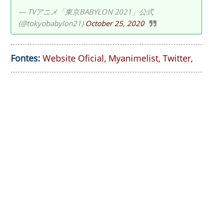
— TVアニメ「東京BABYLON 2021」公式
(@tokyobabylon21)
October 25, 2020
Fontes:
Website Oficial
,
Myanimelist
,
Twitter
,