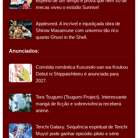
espelho de um tempo e prova que nem só de
mecas viveu o estúdio Sunrise!
Appleseed. A incrível e injustiçada obra de
Shirow Masamune com universo tão rico
quanto Ghost in the Shell.
Anunciados:
Comédia romântica Kusunoki-san wa Koukou
Debut ni Shippaishiteiru é anunciada para
2027.
Tora Tsugumi (Tsugumi Project). Interessante
mangá de ficção e sobrevivência receberá
anime.
Tenchi Galaxy. Sequência espiritual de Tenchi
Muyo! pode ganhar episódio piloto e série