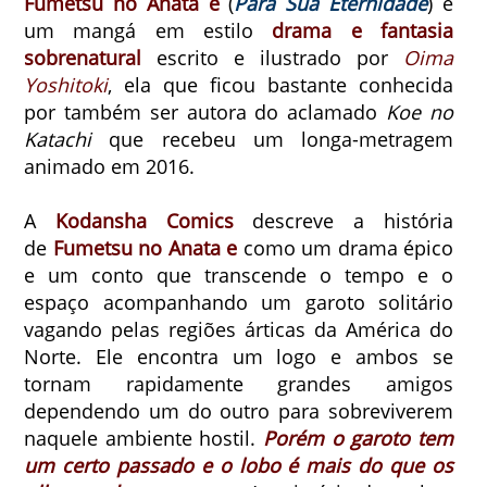
Fumetsu no Anata e
(
Para Sua Eternidade
) é
um mangá em estilo
drama e fantasia
sobrenatural
escrito e ilustrado por
Oima
Yoshitoki
, ela que ficou bastante conhecida
por também ser autora do aclamado
Koe no
Katachi
que recebeu um longa-metragem
animado em 2016.
A
Kodansha Comics
descreve a história
de
Fumetsu no Anata e
como um drama épico
e um conto que transcende o tempo e o
espaço acompanhando um garoto solitário
vagando pelas regiões árticas da América do
Norte. Ele encontra um logo e ambos se
tornam rapidamente grandes amigos
dependendo um do outro para sobreviverem
naquele ambiente hostil.
Porém o garoto tem
um certo passado e o lobo é mais do que os