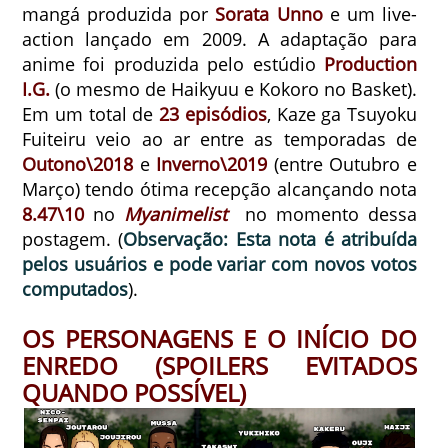
mangá produzida por
Sorata Unno
e um live-
action lançado em 2009. A adaptação para
anime foi produzida pelo estúdio
Production
I.G.
(o mesmo de Haikyuu e Kokoro no Basket).
Em um total de
23 episódios
, Kaze ga Tsuyoku
Fuiteiru veio ao ar entre as temporadas de
Outono\2018
e
Inverno\2019
(entre Outubro e
Março) tendo ótima recepção alcançando nota
8.47\10
no
Myanimelist
no momento dessa
postagem. (
Observação: Esta nota é atribuída
pelos usuários e pode variar com novos votos
computados
).
OS PERSONAGENS E O INÍCIO DO
ENREDO (SPOILERS EVITADOS
QUANDO POSSÍVEL)