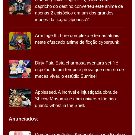
capricho do destino converteu este anime de
apenas 2 episódios em um dos grandes
ícones da ficção japonesa?
Armitage III. Lore complexa e temas atuais
neste ofuscado anime de ficção cyberpunk.
Dirty Pair. Esta charmosa aventura sci-fi é
espelho de um tempo e prova que nem só de
mecas viveu o estúdio Sunrise!
Appleseed. A incrível e injustiçada obra de
Shirow Masamune com universo tão rico
quanto Ghost in the Shell.
Anunciados:
Comédia romântica Kusunoki-san wa Koukou